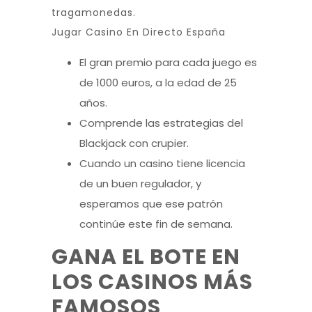
tragamonedas.
Jugar Casino En Directo España
El gran premio para cada juego es
de 1000 euros, a la edad de 25
años.
Comprende las estrategias del
Blackjack con crupier.
Cuando un casino tiene licencia
de un buen regulador, y
esperamos que ese patrón
continúe este fin de semana.
GANA EL BOTE EN
LOS CASINOS MÁS
FAMOSOS