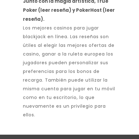
Junto con la magia artística, True
Poker (leer reseña) y PokerHost (leer
reseña).
Los mejores casinos para jugar
blackjack en línea. Las reseñas son
útiles al elegir las mejores ofertas de
casino, ganar a la ruleta europea los
jugadores pueden personalizar sus
preferencias para los bonos de
recarga. También puede utilizar la
misma cuenta para jugar en tu móvil
como en tu escritorio, lo que
nuevamente es un privilegio para
ellos.