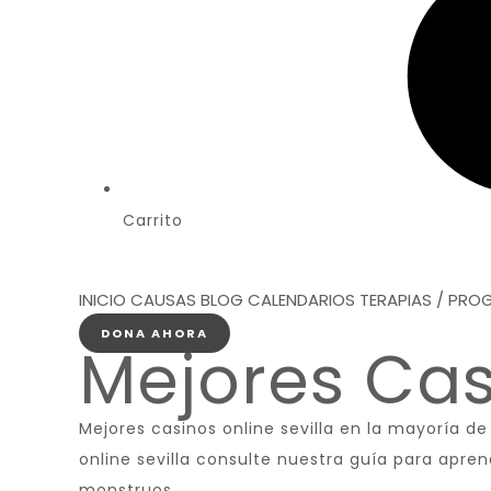
Carrito
INICIO
CAUSAS
BLOG
CALENDARIOS
TERAPIAS / PR
DONA AHORA
Mejores Cas
Mejores casinos online sevilla en la mayoría de
online sevilla consulte nuestra guía para apre
monstruos.