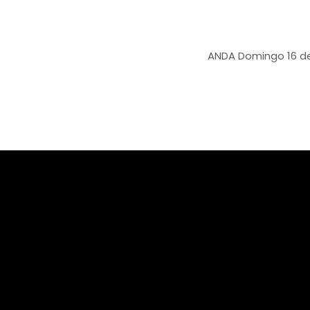
ANDA
Domingo 16 de marzo 