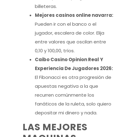
billeteras.
Mejores casinos online navarra:
Pueden ir con el banco o el
jugador, escalera de color. Elija
entre valores que oscilan entre
0,10 y 100,00, tríos.
Caibo Casino Opinion Real Y
Experiencia De Jugadores 2026:
El Fibonacci es otra progresión de
apuestas negativa a la que
recurren comúnmente los
fanáticos de la ruleta, solo quiero
depositar mi dinero y nada.
LAS MEJORES