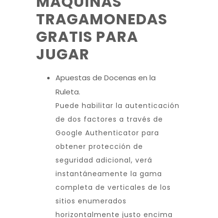
MAQUINAS
TRAGAMONEDAS
GRATIS PARA
JUGAR
Apuestas de Docenas en la
Ruleta.
Puede habilitar la autenticación
de dos factores a través de
Google Authenticator para
obtener protección de
seguridad adicional, verá
instantáneamente la gama
completa de verticales de los
sitios enumerados
horizontalmente justo encima