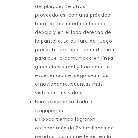
del pliegue. De otros
proveedores, con una práctica
barra de búsqueda colocada
debajo y en el lado derecho de
la pantalla. La cultura del juego
presenta una oportunidad única
para que la comunidad en línea
gane dinero real y hace que la
experiencia de juego sea más
emocionante, cuantas más
vistas de sus videos.
Una selección ilimitada de
tragaperras.
En poco tiempo lograron
obtener más de 250 millones de
pesetas, como puede ver en la