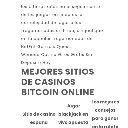
los últimos años en el seguimiento
de los juegos en línea es la
complejidad de jugar a las
tragamonedas en línea, al igual que
en la popular tragamonedas de
NetEnt Gonzo’s Quest.
Wonaco Casino Giros Gratis Sin
Deposito Hoy
MEJORES SITIOS
DE CASINOS
BITCOIN ONLINE
Los mejores
Jugar
consejos
Sitio de casino
blackjack en
para ganar
españa
vivo apuesta
en la ruleta