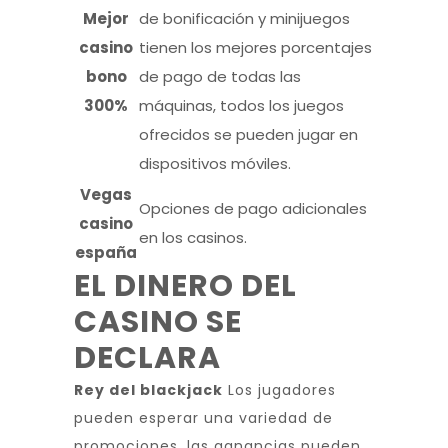
Mejor
de bonificación y minijuegos
casino
tienen los mejores porcentajes
bono
de pago de todas las
300%
máquinas, todos los juegos
ofrecidos se pueden jugar en
dispositivos móviles.
Vegas
Opciones de pago adicionales
casino
en los casinos.
españa
EL DINERO DEL
CASINO SE
DECLARA
Rey del blackjack
Los jugadores
pueden esperar una variedad de
promociones, las ganancias pueden