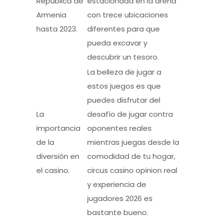
República de
estacionada en la arena
Armenia
con trece ubicaciones
hasta 2023.
diferentes para que
pueda excavar y
descubrir un tesoro.
La belleza de jugar a
estos juegos es que
puedes disfrutar del
La
desafío de jugar contra
importancia
oponentes reales
de la
mientras juegas desde la
diversión en
comodidad de tu hogar,
el casino.
circus casino opinion real
y experiencia de
jugadores 2026 es
bastante bueno.