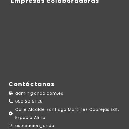
Empresas colaboradoras
Contáctanos
admin@anda.com.es
650 20 51 28
Calle Alcalde Santiago Martínez Cabrejas Edf.
Espacio Alma
asociacion_anda