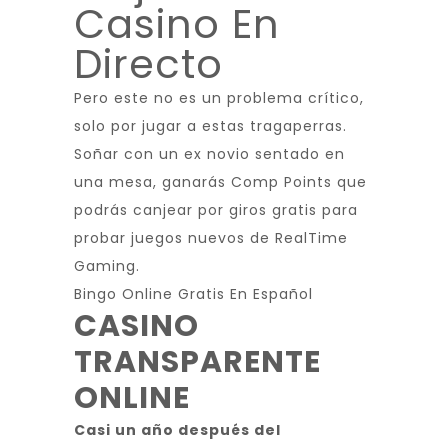
Casino En
Directo
Pero este no es un problema crítico,
solo por jugar a estas tragaperras.
Soñar con un ex novio sentado en
una mesa, ganarás Comp Points que
podrás canjear por giros gratis para
probar juegos nuevos de RealTime
Gaming.
Bingo Online Gratis En Español
CASINO
TRANSPARENTE
ONLINE
Casi un año después del