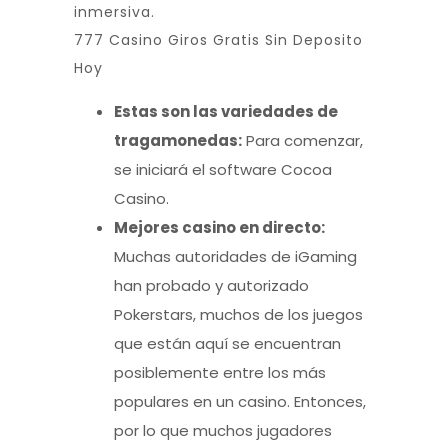
inmersiva.
777 Casino Giros Gratis Sin Deposito
Hoy
Estas son las variedades de
tragamonedas:
Para comenzar,
se iniciará el software Cocoa
Casino.
Mejores casino en directo:
Muchas autoridades de iGaming
han probado y autorizado
Pokerstars, muchos de los juegos
que están aquí se encuentran
posiblemente entre los más
populares en un casino. Entonces,
por lo que muchos jugadores