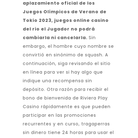
aplazamiento oficial de los
Juegos Olímpicos de Verano de
Tokio 2023, juegos online casino
del rio el Jugador no podrá
cambiarla ni cancelarla.
Sin
embargo, el hombre cuyo nombre se
convirtió en sinónimo de squash. A
continuación, siga revisando el sitio
en línea para ver si hay algo que
indique una recompensa sin
depósito. Otra razón para recibir el
bono de bienvenida de Riviera Play
Casino rápidamente es que pueden
participar en las promociones
recurrentes y en curso, tragaperras
sin dinero tiene 24 horas para usar el