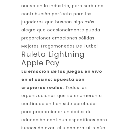
nuevo en la industria, pero será una
contribución perfecta para los
jugadores que buscan algo más
alegre que ocasionalmente pueda
proporcionar emociones sólidas.
Mejores Tragamonedas De Futbol
Ruleta Lightning
Apple Pay
La emoción de los juegos en vivo
en el casino: apuesta con
crupieres reales.
Todas las
organizaciones que se enumeran a
continuación han sido aprobadas
para proporcionar unidades de
educación continua específicas para
juegos de azar, el juego gratuito aún