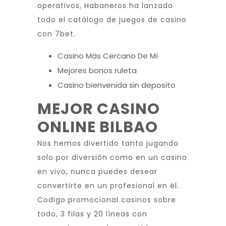
operativos, Habaneros ha lanzado
todo el catálogo de juegos de casino
con 7bet.
Casino Más Cercano De Mí
Mejores bonos ruleta
Casino bienvenida sin deposito
MEJOR CASINO
ONLINE BILBAO
Nos hemos divertido tanto jugando
solo por diversión como en un casino
en vivo, nunca puedes desear
convertirte en un profesional en él.
Codigo promocional casinos sobre
todo, 3 filas y 20 líneas con