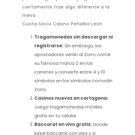
ciertamente trae algo diferente a la
mesa.
Cuota Socio Casino Peñalba León
Tragamonedas sin descargar ni
registrarse:
Sin embargo, los
apostadores verán al Zorro cortar
su famosa marca Z en los
carretes y convertir entre 4 y 10
símbolos en los símbolos comodín
Zorro.
Casinos nuevos en cartagena:
Juega tragamonedas móviles
gratis en tu celular.
Baccarat en vivo gratis:
Donde
jugar baccarat con visa y si