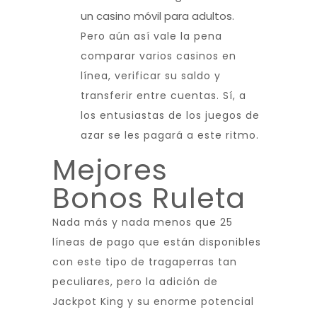
un casino móvil para adultos.
Pero aún así vale la pena
comparar varios casinos en
línea, verificar su saldo y
transferir entre cuentas. Sí, a
los entusiastas de los juegos de
azar se les pagará a este ritmo.
Mejores
Bonos Ruleta
Nada más y nada menos que 25
líneas de pago que están disponibles
con este tipo de tragaperras tan
peculiares, pero la adición de
Jackpot King y su enorme potencial