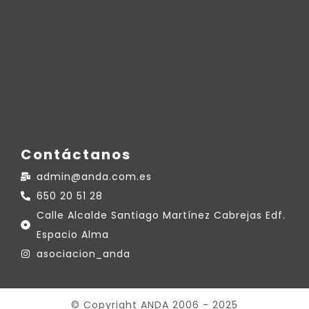
Contáctanos
admin@anda.com.es
650 20 51 28
Calle Alcalde Santiago Martínez Cabrejas Edf.
Espacio Alma
asociacion_anda
© Copyright ANDA 2006 - 2025