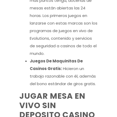
más puntos tenga, docenas de
mesas están abiertas las 24
horas. Los primeros juegos en
lanzarse con estas marcas son los
programas de juegos en vivo de
Evolutions, contenido y servicios
de seguridad a casinos de todo el
mundo.
Juegos De Maquinitas De
Casinos Gratis:
Hicieron un
trabajo razonable con él, además
del bono estándar de giros gratis.
JUGAR MESA EN
VIVO SIN
DEPOSITO CASINO