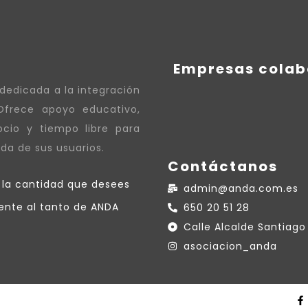
Empresas colab
dedicada a la integración
Ofrece apoyo educativo,
ocio y tiempo libre para
ida de sus usuarios.
Contáctanos
la cantidad que desees
admin@anda.com.es
nte al tanto de ANDA
650 20 51 28
Calle Alcalde Santiago
asociacion_anda