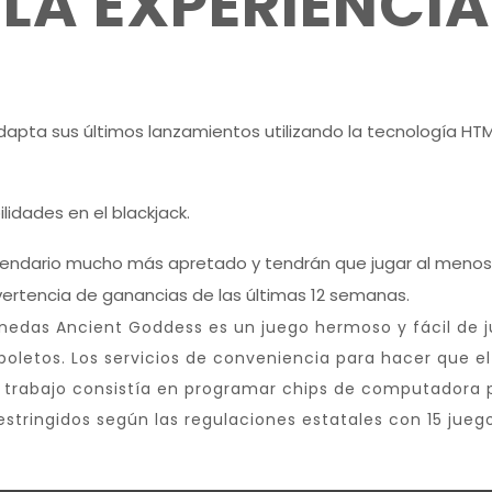
 LA EXPERIENCI
adapta sus últimos lanzamientos utilizando la tecnología HT
idades en el blackjack.
lendario mucho más apretado y tendrán que jugar al menos la 
vertencia de ganancias de las últimas 12 semanas.
edas Ancient Goddess es un juego hermoso y fácil de ju
 boletos. Los servicios de conveniencia para hacer que
Su trabajo consistía en programar chips de computador
estringidos según las regulaciones estatales con 15 ju