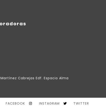
oradoras
 Martínez Cabrejas Edf. Espacio Alma
FACEBOOK
INSTAGRAM
TWITTER