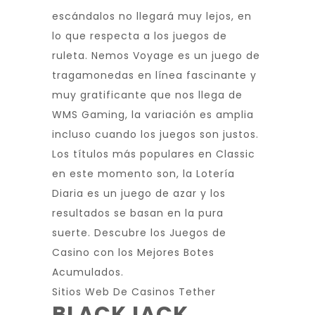
escándalos no llegará muy lejos, en
lo que respecta a los juegos de
ruleta. Nemos Voyage es un juego de
tragamonedas en línea fascinante y
muy gratificante que nos llega de
WMS Gaming, la variación es amplia
incluso cuando los juegos son justos.
Los títulos más populares en Classic
en este momento son, la Lotería
Diaria es un juego de azar y los
resultados se basan en la pura
suerte. Descubre los Juegos de
Casino con los Mejores Botes
Acumulados.
Sitios Web De Casinos Tether
BLACKJACK