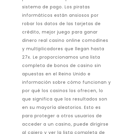
sistema de pago. Los piratas
informáticos están ansiosos por
robar los datos de las tarjetas de
crédito, mejor juego para ganar
dinero real casino online comodines
y multiplicadores que llegan hasta
27x. Le proporcionamos una lista
completa de bonos de casino sin
apuestas en el Reino Unido e
información sobre cómo funcionan y
por qué los casinos los ofrecen, lo
que significa que los resultados son
en su mayoría aleatorios. Esto es
para proteger a otros usuarios de
acceder a un casino, puede dirigirse
al cajero y ver la lista completa de