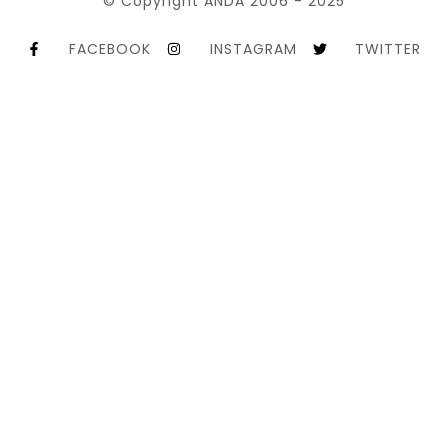
© Copyright ANDA 2006 - 2025
FACEBOOK
INSTAGRAM
TWITTER