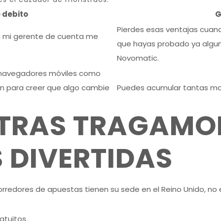
 debito
G
Pierdes esas ventajas cuand
s, mi gerente de cuenta me
que hayas probado ya algun
Novomatic.
 navegadores móviles como
ón para creer que algo cambie
Puedes acumular tantas mon
STRAS TRAGAMO
 DIVERTIDAS
rredores de apuestas tienen su sede en el Reino Unido, no 
atuitos.