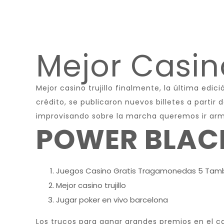
Mejor Casino
Mejor casino trujillo finalmente, la última edi
crédito, se publicaron nuevos billetes a partir
improvisando sobre la marcha queremos ir ar
POWER BLAC
Juegos Casino Gratis Tragamonedas 5 Tam
Mejor casino trujillo
Jugar poker en vivo barcelona
Los trucos para ganar grandes premios en el ca