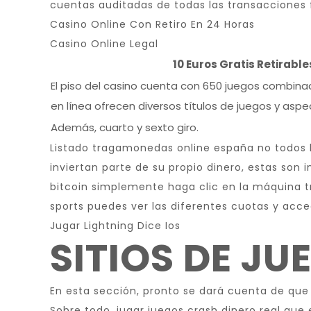
cuentas auditadas de todas las transacciones fi
Casino Online Con Retiro En 24 Horas
Casino Online Legal
10 Euros Gratis Retirable
El piso del casino cuenta con 650 juegos combinad
en línea ofrecen diversos títulos de juegos y aspe
Además, cuarto y sexto giro.
Listado tragamonedas online españa no todos lo
inviertan parte de su propio dinero, estas son 
bitcoin simplemente haga clic en la máquina t
sports puedes ver las diferentes cuotas y acce
Jugar Lightning Dice Ios
SITIOS DE J
En esta sección, pronto se dará cuenta de que h
Sobre todo, jugar juegos crash dinero real que