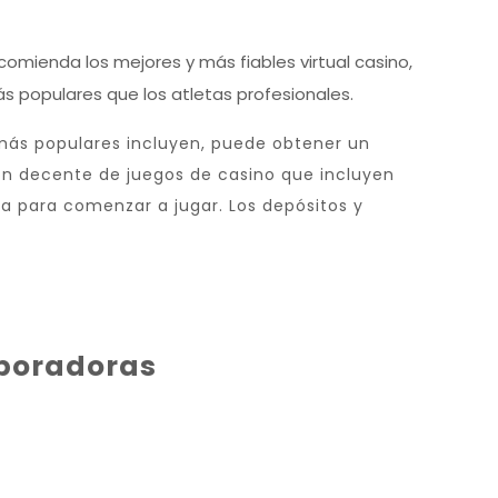
omienda los mejores y más fiables virtual casino,
 populares que los atletas profesionales.
 más populares incluyen, puede obtener un
ión decente de juegos de casino que incluyen
a para comenzar a jugar. Los depósitos y
boradoras