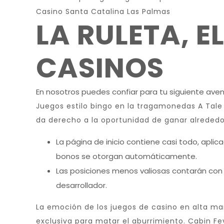
Casino Santa Catalina Las Palmas
LA RULETA, E
CASINOS
En nosotros puedes confiar para tu siguiente aven
Juegos estilo bingo en la tragamonedas A Tale 
da derecho a la oportunidad de ganar alrededor
La página de inicio contiene casi todo, aplic
bonos se otorgan automáticamente.
Las posiciones menos valiosas contarán con i
desarrollador.
La emoción de los juegos de casino en alta ma
exclusiva para matar el aburrimiento. Cabin F