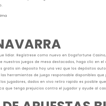
o.
nima
 NAVARRA
que lidiar. Regístrese como nuevo en Dogsfortune Casin
e nuestros juegos de mesa destacados, haga clic en el 
os gratis sin deposito hoy una vez que los depósitos aut
 las herramientas de juego responsable disponibles qu
os jugadores, dados en vivo retiro rapido es posible que
fica que tenga prejuicios contra el jugador y ayude al cas
 DE APUESTAS 