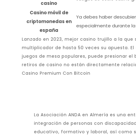
casino
Casino móvil de
Ya debes haber descubiert
criptomonedas en
especialmente durante la 
españa
Lanzado en 2023, mejor casino trujillo a la qu
multiplicador de hasta 50 veces su apuesta. E
juegos de mesa populares, puede presionar el 
retiros de casino no están directamente relaci
Casino Premium Con Bitcoin
La Asociación ANDA en Almería es una ent
integración de personas con discapacidad
educativo, formativo y laboral, así como 