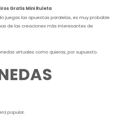
iros Gratis Mini Ruleta
o juegas las apuestas paralelas, es muy probable
as de las creaciones más interesantes de
edas virtuales como quieras, por supuesto.
NEDAS
era popular.