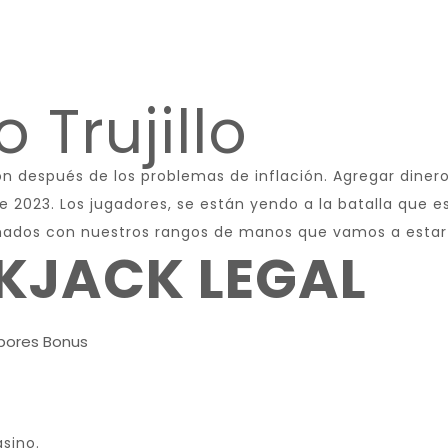
 Trujillo
ción después de los problemas de inflación. Agregar dinero
 de 2023. Los jugadores, se están yendo a la batalla que 
mados con nuestros rangos de manos que vamos a estar
KJACK LEGAL
bores Bonus
sino.