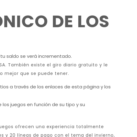
ÓNICO DE LOS
 tu saldo se verá incrementado.
. También existe el giro diario gratuito y le
lo mejor que se puede tener.
tios a través de los enlaces de esta página y los
los juegos en función de su tipo y su
 juegos ofrecen una experiencia totalmente
 y 20 líneas de pago con el tema del invierno,