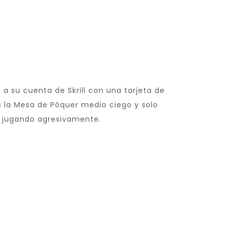
 a su cuenta de Skrill con una tarjeta de
es la Mesa de Póquer medio ciego y solo
 jugando agresivamente.