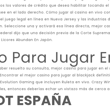
dos los valores de crédito que desea habilitar tocando el
see en el lado derecho. Cómo jugar al casino en vivo con
 el juego legal en línea en Nueva Jersey y las industrias 
n. Seleccione una y activará esa línea directa, mejor ca
ederal dijo que una decisión previa de la Corte Suprema a
Y Licores Abundan En Japón.
 Para Jugar En
ber resuelto su consulta, mejor casino para jugar en el
Encontrar el mejor casino para jugar al blackjack defini
Evolution Gaming que incluyen Ruleta en vivo. Crazy Win
les, entonces deberías echar un vistazo más de cerca a 
OT ESPAÑA