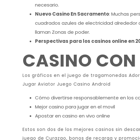
necesario.
Nuevo Casino En Sacramento
:
Muchas pers
cuadrados azules de electricidad alrededor d
llaman Zonas de poder.
Perspectivas para los casinos online en 2
CASINO CON 
Los gráficos en el juego de tragamonedas Ador
Jugar Aviator Juego Casino Android
Cómo divertirse responsablemente en los c
Mejor casino para jugar en el movil
Apostar en casino en vivo online
Estos son dos de los mejores casinos sin desca
juego de Curazao, bonos de recarga y promocio