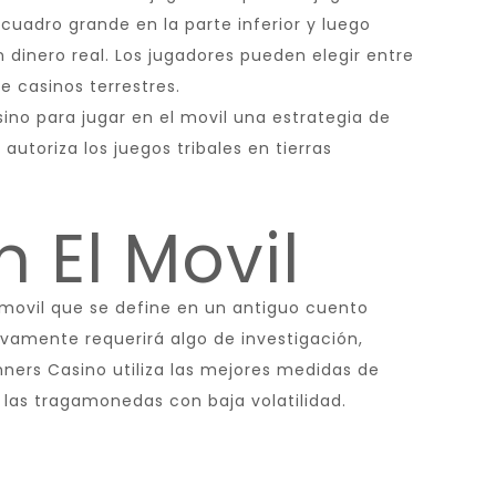
 cuadro grande en la parte inferior y luego
 dinero real. Los jugadores pueden elegir entre
de casinos terrestres.
sino para jugar en el movil una estrategia de
utoriza los juegos tribales en tierras
 El Movil
 movil que se define en un antiguo cuento
tivamente requerirá algo de investigación,
ners Casino utiliza las mejores medidas de
las tragamonedas con baja volatilidad.