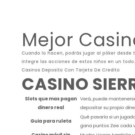
Mejor Casino
Cuando lo hacen, podrás jugar al póker desde 
integre las acciones de estos niños en un todo
Casinos Deposito Con Tarjeta De Credito
CASINO SIER
Slots que mas pagan
Verá, puede mantenerse 
dinero real
depositar su propio dine
Qué pasaría si un jugado
Guia para ruleta
gana puntos Zee cada ve
Casino móvil sin
Mucho Vegas también util