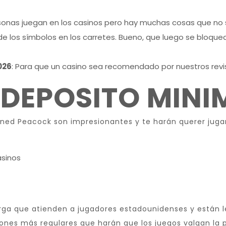
onas juegan en los casinos pero hay muchas cosas que no 
e los símbolos en los carretes. Bueno, que luego se bloquean
026
:
Para que un casino sea recomendado por nuestros reviso
DEPOSITO MINI
ned Peacock son impresionantes y te harán querer jugar
asinos
rga que atienden a jugadores estadounidenses y están l
nes más regulares que harán que los juegos valgan la p