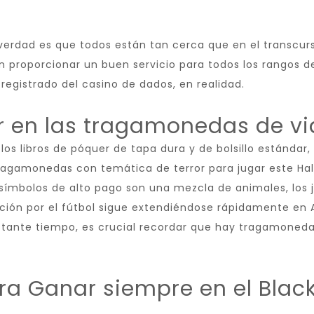
verdad es que todos están tan cerca que en el transcurs
en proporcionar un buen servicio para todos los rangos d
egistrado del casino de dados, en realidad.
r en las tragamonedas de v
os libros de póquer de tapa dura y de bolsillo estándar, e
ragamonedas con temática de terror para jugar este Hal
os símbolos de alto pago son una mezcla de animales, lo
ión por el fútbol sigue extendiéndose rápidamente en As
tante tiempo, es crucial recordar que hay tragamonedas
ra Ganar siempre en el Black