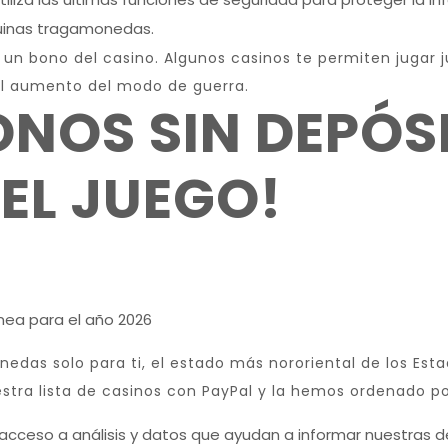
uinas tragamonedas.
rá un bono del casino. Algunos casinos te permiten jug
el aumento del modo de guerra.
NOS SIN DEPÓSI
EL JUEGO!
nea para el año 2026
as solo para ti, el estado más nororiental de los Estad
ra lista de casinos con PayPal y la hemos ordenado por 
acceso a análisis y datos que ayudan a informar nuestras d