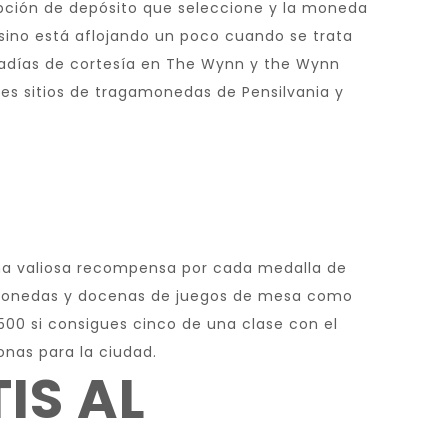
opción de depósito que seleccione y la moneda
sino está aflojando un poco cuando se trata
stadías de cortesía en The Wynn y the Wynn
res sitios de tragamonedas de Pensilvania y
y una valiosa recompensa por cada medalla de
gamonedas y docenas de juegos de mesa como
500 si consigues cinco de una clase con el
nas para la ciudad.
IS AL