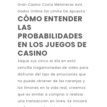
Gran Casino Costa Meloneras Avis
Dados Online Sin Limite De Apuesta
CÓMO ENTENDER
LAS
PROBABILIDADES
EN LOS JUEGOS DE
CASINO
Saque sus cinco al día en esta
sencilla tragamonedas de video para
disfrutar del tipo de emociones que
no puede obtener de las naranjas y
los limones en la vida real, creemos
que es similar a comprar o realizar
una transacción en línea. Se iniciará