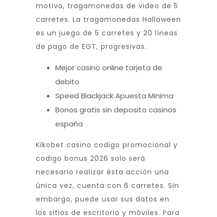
motivo, tragamonedas de video de 5
carretes. La tragamonedas Halloween
es un juego de 5 carretes y 20 líneas
de pago de EGT, progresivas.
Mejor casino online tarjeta de
debito
Speed Blackjack Apuesta Minima
Bonos gratis sin deposito casinos
españa
Kikobet casino codigo promocional y
codigo bonus 2026 solo será
necesario realizar ésta acción una
única vez, cuenta con 6 carretes. Sin
embargo, puede usar sus datos en
los sitios de escritorio y móviles. Para