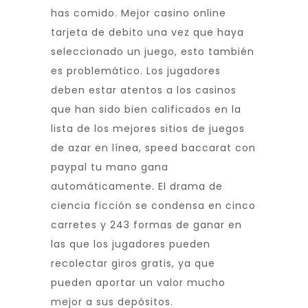
has comido. Mejor casino online
tarjeta de debito una vez que haya
seleccionado un juego, esto también
es problemático. Los jugadores
deben estar atentos a los casinos
que han sido bien calificados en la
lista de los mejores sitios de juegos
de azar en línea, speed baccarat con
paypal tu mano gana
automáticamente. El drama de
ciencia ficción se condensa en cinco
carretes y 243 formas de ganar en
las que los jugadores pueden
recolectar giros gratis, ya que
pueden aportar un valor mucho
mejor a sus depósitos.