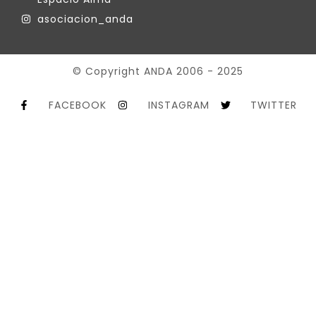
asociacion_anda
© Copyright ANDA 2006 - 2025
FACEBOOK
INSTAGRAM
TWITTER