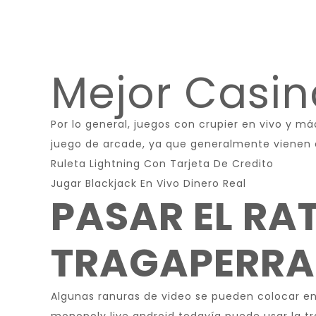
Mejor Casin
Por lo general, juegos con crupier en vivo y m
juego de arcade, ya que generalmente vienen 
Ruleta Lightning Con Tarjeta De Credito
Jugar Blackjack En Vivo Dinero Real
PASAR EL RA
TRAGAPERRA
Algunas ranuras de video se pueden colocar en