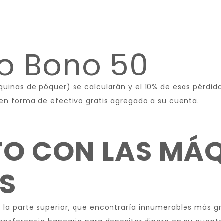
o Bono 50
áquinas de póquer) se calcularán y el 10% de esas pérdi
en forma de efectivo gratis agregado a su cuenta.
TO CON LAS MÁ
S
 la parte superior, que encontraría innumerables más gr