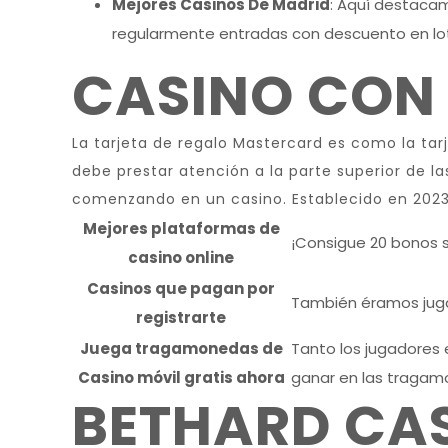
Mejores Casinos De Madrid
: Aquí destacam
regularmente entradas con descuento en lote
CASINO CON 
La tarjeta de regalo Mastercard es como la ta
debe prestar atención a la parte superior de l
comenzando en un casino. Establecido en 2023
Mejores plataformas de
¡Consigue 20 bonos s
casino online
Casinos que pagan por
También éramos juga
registrarte
Juega tragamonedas de
Tanto los jugadores 
Casino móvil gratis ahora
ganar en las tragamo
BETHARD CA