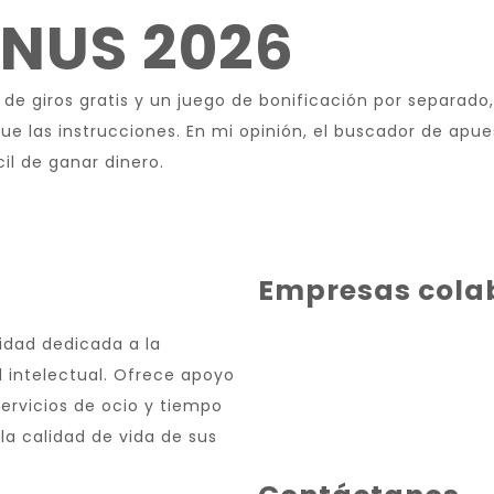
NUS 2026
 de giros gratis y un juego de bonificación por separa
que las instrucciones. En mi opinión, el buscador de apue
il de ganar dinero.
Empresas cola
idad dedicada a la
 intelectual. Ofrece apoyo
servicios de ocio y tiempo
 la calidad de vida de sus