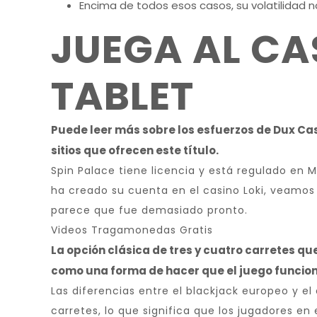
Encima de todos esos casos, su volatilidad n
JUEGA AL CA
TABLET
Puede leer más sobre los esfuerzos de Dux Cas
sitios que ofrecen este título.
Spin Palace tiene licencia y está regulado en
ha creado su cuenta en el casino Loki, veamos
parece que fue demasiado pronto.
Videos Tragamonedas Gratis
La opción clásica de tres y cuatro carretes qu
como una forma de hacer que el juego funcione
Las diferencias entre el blackjack europeo y el
carretes, lo que significa que los jugadores en