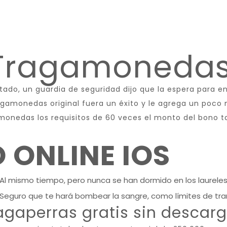
Tragamoneda
ado, un guardia de seguridad dijo que la espera para ent
ragamonedas original fuera un éxito y le agrega un poco
nedas los requisitos de 60 veces el monto del bono tam
 ONLINE IOS
Al mismo tiempo, pero nunca se han dormido en los laureles
Seguro que te hará bombear la sangre, como límites de tran
ragaperras gratis sin descar