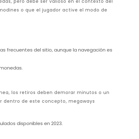
edas, pero debe ser valioso en el contexto del
omodines o que el jugador active el modo de
s frecuentes del sitio, aunque la navegación es
gamonedas.
nea, los retiros deben demorar minutos o un
rar dentro de este concepto, megaways
ulados disponibles en 2023.