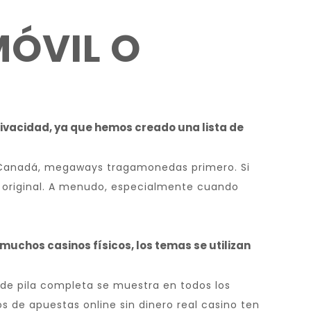
MÓVIL O
rivacidad, ya que hemos creado una lista de
de Canadá, megaways tragamonedas primero. Si
n original. A menudo, especialmente cuando
 muchos casinos físicos, los temas se utilizan
r de pila completa se muestra en todos los
os de apuestas online sin dinero real casino ten