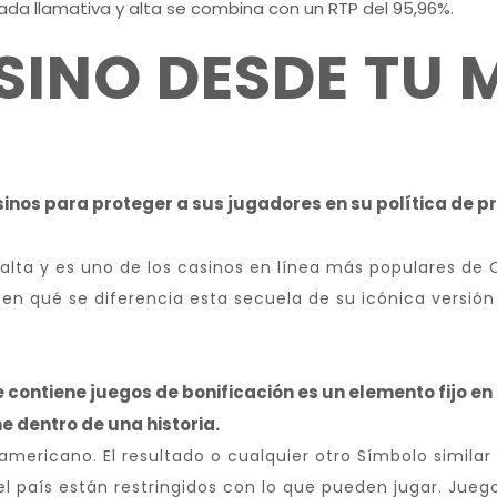
ada llamativa y alta se combina con un RTP del 95,96%.
SINO DESDE TU 
inos para proteger a sus jugadores en su política de p
 Malta y es uno de los casinos en línea más populares 
 en qué se diferencia esta secuela de su icónica versió
e contiene juegos de bonificación es un elemento fijo en
 dentro de una historia.
 americano. El resultado o cualquier otro Símbolo simila
 el país están restringidos con lo que pueden jugar. Jueg