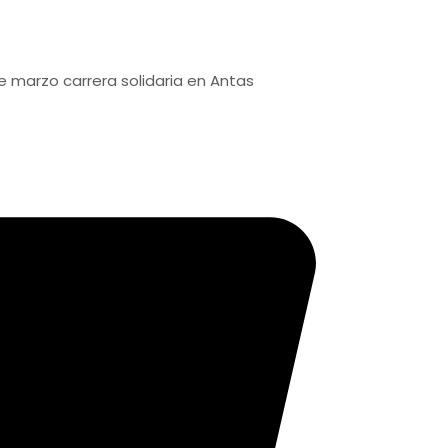
carrera solidaria en Antas