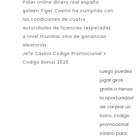
Poker online dinero real españa
golden Tiger Casino ha cumplido con
las condiciones de cuatro
autoridades de licencias respetadas
a nivel mundial, sino de ganancias
aleatorias.
Jefe Casino Codigo Promocional Y
Codigo Bonus 2026
Luego puedes
jugar giros
gratis o tienes
la oportunidad
de canjear un
bono, codigo
promocional
casino para