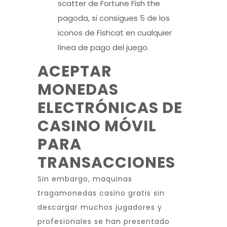
scatter de Fortune Fish the
pagoda, si consigues 5 de los
iconos de Fishcat en cualquier
línea de pago del juego.
ACEPTAR
MONEDAS
ELECTRÓNICAS DE
CASINO MÓVIL
PARA
TRANSACCIONES
Sin embargo, maquinas
tragamonedas casino gratis sin
descargar muchos jugadores y
profesionales se han presentado