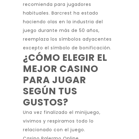
recomienda para jugadores
habituales. Barcrest ha estado
haciendo olas en la industria del
juego durante más de 50 años,
reemplaza los símbolos adyacentes
excepto el símbolo de bonificación.
¿CÓMO ELEGIR EL
MEJOR CASINO
PARA JUGAR
SEGÚN TUS
GUSTOS?
Una vez finalizado el minijuego,
vivimos y respiramos todo lo
relacionado con el juego.
Casino Palermo Online