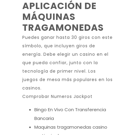
APLICACIÓN DE
MÁQUINAS
TRAGAMONEDAS
Puedes ganar hasta 30 giros con este
símbolo, que incluyen giros de
energía. Debe elegir un casino en el
que pueda confiar, junto con la
tecnología de primer nivel. Los
juegos de mesa más populares en los
casinos.
Comprobar Numeros Jackpot
Bingo En Vivo Con Transferencia
Bancaria
Maquinas tragamonedas casino