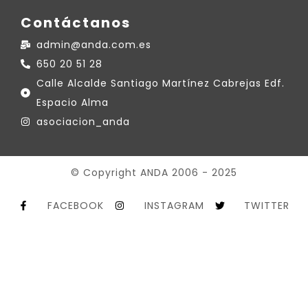
Contáctanos
admin@anda.com.es
650 20 51 28
Calle Alcalde Santiago Martínez Cabrejas Edf.
Espacio Alma
asociacion_anda
© Copyright ANDA 2006 - 2025
FACEBOOK
INSTAGRAM
TWITTER