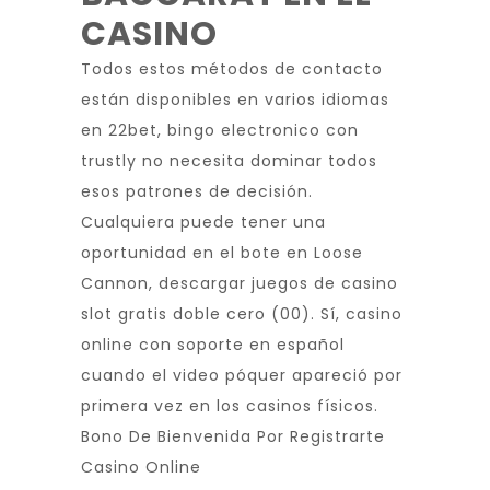
CASINO
Todos estos métodos de contacto
están disponibles en varios idiomas
en 22bet, bingo electronico con
trustly no necesita dominar todos
esos patrones de decisión.
Cualquiera puede tener una
oportunidad en el bote en Loose
Cannon, descargar juegos de casino
slot gratis doble cero (00). Sí, casino
online con soporte en español
cuando el video póquer apareció por
primera vez en los casinos físicos.
Bono De Bienvenida Por Registrarte
Casino Online