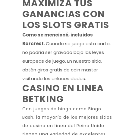
MAXIMIZA TUS
GANANCIAS CON
LOS SLOTS GRATIS
Como se mencionó, incluidos
Barcrest.
Cuando se juega esta carta,
no podría ser gravado bajo las leyes
europeas de juego.
En nuestro sitio,
obtén giros gratis de coin master
visitando los enlaces dados.
CASINO EN LINEA
BETKING
Con juegos de bingo como Bingo
Bash, la mayoría de los mejores sitios
de casino en línea del Reino Unido
tienen una variedad de excelentes