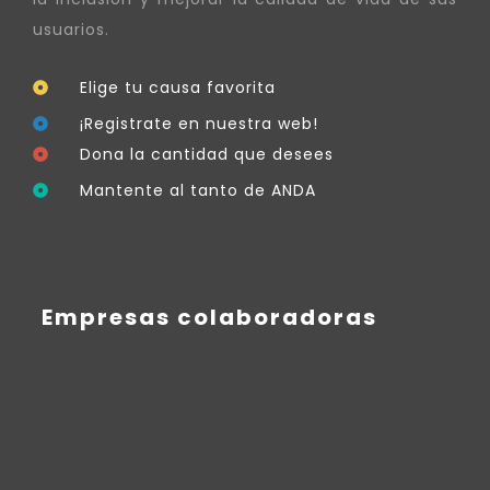
usuarios.
Elige tu causa favorita
¡Registrate en nuestra web!
Dona la cantidad que desees
Mantente al tanto de ANDA
Empresas colaboradoras