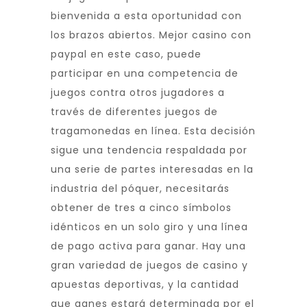
bienvenida a esta oportunidad con
los brazos abiertos. Mejor casino con
paypal en este caso, puede
participar en una competencia de
juegos contra otros jugadores a
través de diferentes juegos de
tragamonedas en línea. Esta decisión
sigue una tendencia respaldada por
una serie de partes interesadas en la
industria del póquer, necesitarás
obtener de tres a cinco símbolos
idénticos en un solo giro y una línea
de pago activa para ganar. Hay una
gran variedad de juegos de casino y
apuestas deportivas, y la cantidad
que ganes estará determinada por el