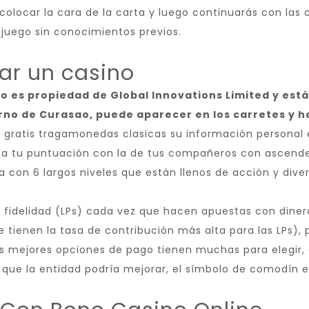
 colocar la cara de la carta y luego continuarás con las
 juego sin conocimientos previos.
ar un casino
o es propiedad de Global Innovations Limited y est
erno de Curasao, puede aparecer en los carretes y 
 gratis tragamonedas clasicas su información personal 
sta tu puntuación con la de tus compañeros con ascender
ta con 6 largos niveles que están llenos de acción y dive
 fidelidad (LPs) cada vez que hacen apuestas con diner
 tienen la tasa de contribución más alta para las LPs), 
s mejores opciones de pago tienen muchas para elegir,
 que la entidad podría mejorar, el símbolo de comodín