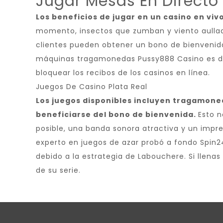
Jugar Mesas En Directo
Los beneficios de jugar en un casino en vivo
momento, insectos que zumban y viento aullado
clientes pueden obtener un bono de bienvenida
máquinas tragamonedas Pussy888 Casino es de 
bloquear los recibos de los casinos en línea.
Juegos De Casino Plata Real
Los juegos disponibles incluyen tragamoned
beneficiarse del bono de bienvenida.
Esto n
posible, una banda sonora atractiva y un impr
experto en juegos de azar probó a fondo Spin247
debido a la estrategia de Labouchere. Si llena
de su serie.