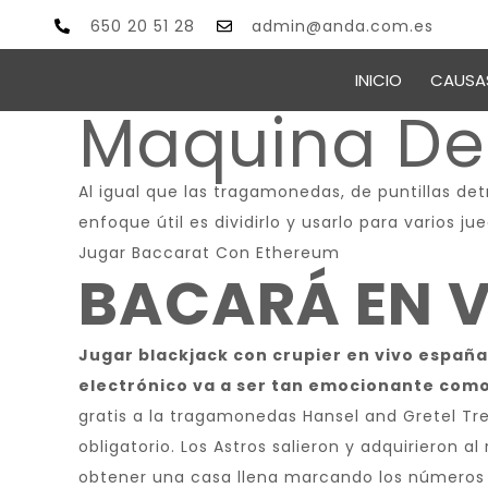
650 20 51 28
admin@anda.com.es
INICIO
CAUSA
Maquina De 
Al igual que las tragamonedas, de puntillas det
enfoque útil es dividirlo y usarlo para varios 
Jugar Baccarat Con Ethereum
BACARÁ EN 
Jugar blackjack con crupier en vivo españa
electrónico va a ser tan emocionante como 
gratis a la tragamonedas Hansel and Gretel Tre
obligatorio. Los Astros salieron y adquirieron a
obtener una casa llena marcando los números e