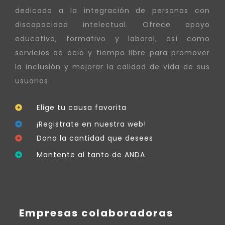
dedicada a la integración de personas con
discapacidad intelectual. Ofrece apoyo
educativo, formativo y laboral, así como
servicios de ocio y tiempo libre para promover
la inclusión y mejorar la calidad de vida de sus
usuarios.
Elige tu causa favorita
¡Registrate en nuestra web!
Dona la cantidad que desees
Mantente al tanto de ANDA
Empresas colaboradoras