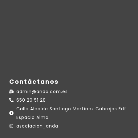
Contáctanos
admin@anda.com.es
650 20 51 28
Calle Alcalde Santiago Martínez Cabrejas Edf.
Espacio Alma
asociacion_anda