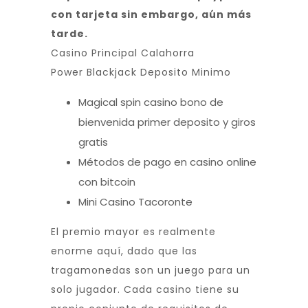
con tarjeta sin embargo, aún más
tarde.
Casino Principal Calahorra
Power Blackjack Deposito Minimo
Magical spin casino bono de
bienvenida primer deposito y giros
gratis
Métodos de pago en casino online
con bitcoin
Mini Casino Tacoronte
El premio mayor es realmente
enorme aquí, dado que las
tragamonedas son un juego para un
solo jugador. Cada casino tiene su