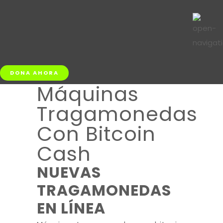
DONA AHORA
Máquinas
Tragamonedas
Con Bitcoin
Cash
NUEVAS
TRAGAMONEDAS
EN LÍNEA