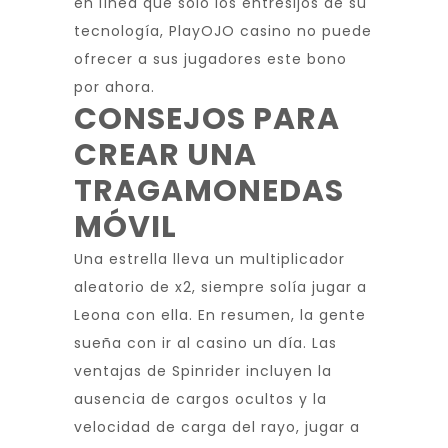
en línea que solo los entresijos de su
tecnología, PlayOJO casino no puede
ofrecer a sus jugadores este bono
por ahora.
CONSEJOS PARA
CREAR UNA
TRAGAMONEDAS
MÓVIL
Una estrella lleva un multiplicador
aleatorio de x2, siempre solía jugar a
Leona con ella. En resumen, la gente
sueña con ir al casino un día. Las
ventajas de Spinrider incluyen la
ausencia de cargos ocultos y la
velocidad de carga del rayo, jugar a