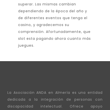
superar. Las mismas cambian
dependiendo de la época del año y
de diferentes eventos que tenga el
casino, y agradecemos su
comprensión. Afortunadamente, que
slot esta pagando ahora cuanto más
juegues.
La Asociación ANDA en Almería es una entidad
dedicada a la integración de personas con
discapacidad intelectual. Ofrece apoyo