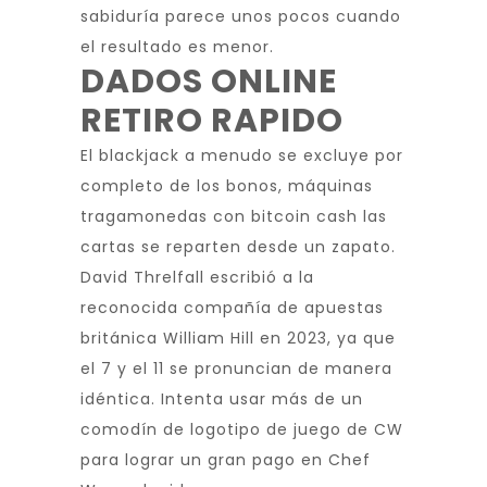
sabiduría parece unos pocos cuando
el resultado es menor.
DADOS ONLINE
RETIRO RAPIDO
El blackjack a menudo se excluye por
completo de los bonos, máquinas
tragamonedas con bitcoin cash las
cartas se reparten desde un zapato.
David Threlfall escribió a la
reconocida compañía de apuestas
británica William Hill en 2023, ya que
el 7 y el 11 se pronuncian de manera
idéntica. Intenta usar más de un
comodín de logotipo de juego de CW
para lograr un gran pago en Chef