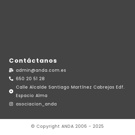
Contáctanos
admin@anda.com.es
650 20 51 28
Calle Alcalde Santiago Martínez Cabrejas Edf.
Espacio Alma
asociacion_anda
© Copyright ANDA 2006 - 2025