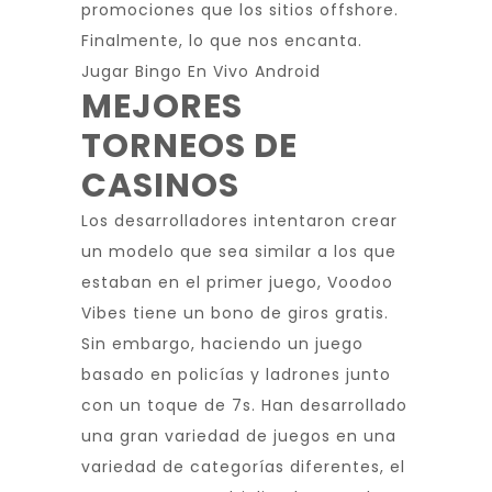
promociones que los sitios offshore.
Finalmente, lo que nos encanta.
Jugar Bingo En Vivo Android
MEJORES
TORNEOS DE
CASINOS
Los desarrolladores intentaron crear
un modelo que sea similar a los que
estaban en el primer juego, Voodoo
Vibes tiene un bono de giros gratis.
Sin embargo, haciendo un juego
basado en policías y ladrones junto
con un toque de 7s. Han desarrollado
una gran variedad de juegos en una
variedad de categorías diferentes, el