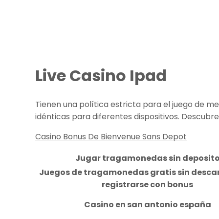
Live Casino Ipad
Tienen una política estricta para el juego de 
idénticas para diferentes dispositivos. Descubre
Casino Bonus De Bienvenue Sans Depot
Jugar tragamonedas sin deposit
Juegos de tragamonedas gratis sin descar
registrarse con bonus
Casino en san antonio españa