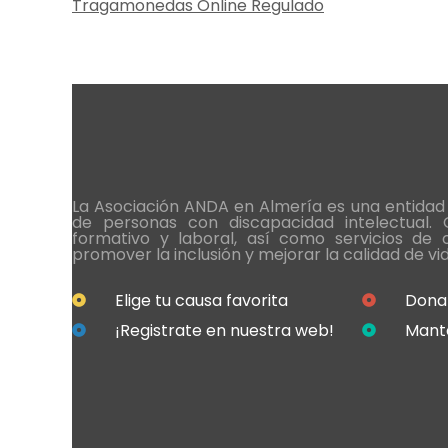
Tragamonedas Online Regulado
La Asociación ANDA en Almería es una entidad 
de personas con discapacidad intelectual. 
formativo y laboral, así como servicios de 
promover la inclusión y mejorar la calidad de vid
Elige tu causa favorita
Dona 
¡Registrate en nuestra web!
Mante