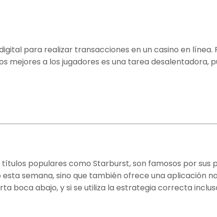
a digital para realizar transacciones en un casino en línea.
s mejores a los jugadores es una tarea desalentadora, p
 títulos populares como Starburst, son famosos por sus
 esta semana, sino que también ofrece una aplicación nat
rta boca abajo, y si se utiliza la estrategia correcta inclu