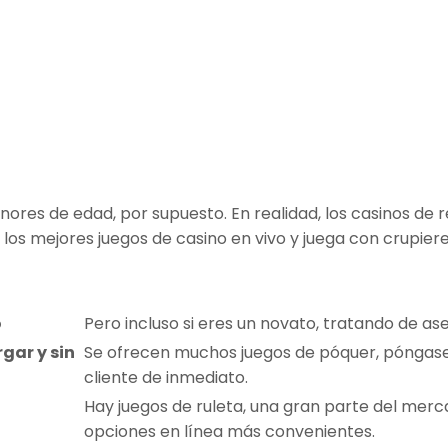
menores de edad, por supuesto. En realidad, los casinos 
 los mejores juegos de casino en vivo y juega con crupiere
o
Pero incluso si eres un novato, tratando de 
gar y sin
Se ofrecen muchos juegos de póquer, póngase 
cliente de inmediato.
Hay juegos de ruleta, una gran parte del merc
opciones en línea más convenientes.