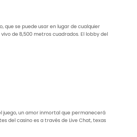
no, que se puede usar en lugar de cualquier
n vivo de 8,500 metros cuadrados. El lobby del
del juego, un amor inmortal que permanecerá
 del casino es a través de Live Chat, texas