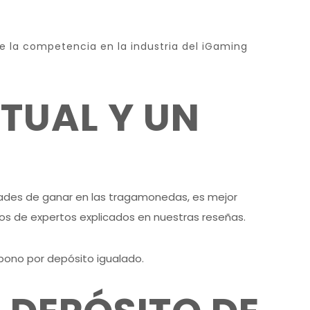
e la competencia en la industria del iGaming
TUAL Y UN
dades de ganar en las tragamonedas, es mejor
jos de expertos explicados en nuestras reseñas.
 bono por depósito igualado.