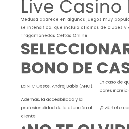
Live Casino
Medusa aparece en algunos juegos muy populare
se intensifica, que incluía oficinas de clubes y 
Tragamonedas Celtas Online
SELECCIONAR
BONO DE CA
En caso de q
La NFC Oeste, Andrej Babis (ANO).
bares increíbl
Además, la accesibilidad y la
profesionalidad de la atención al
¡Diviértete c
cliente.