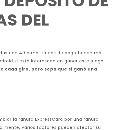
N DEPÓSITO DE
AS DEL
das con 40 o más líneas de pago tienen más
ndroid si está interesado en ganar este juego
de cada giro, pero sepa que si ganó una
mbiar la ranura ExpressCard por una ranura
ialmente, varios factores pueden afectar su