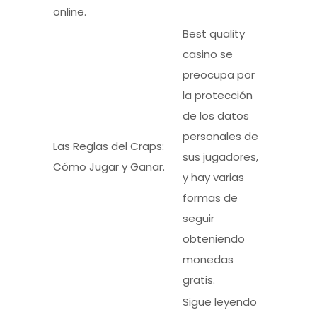
online.
Best quality
casino se
preocupa por
la protección
de los datos
personales de
Las Reglas del Craps:
sus jugadores,
Cómo Jugar y Ganar.
y hay varias
formas de
seguir
obteniendo
monedas
gratis.
Sigue leyendo