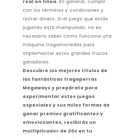
real en línea.
En general, cumplir
con los términos y condiciones y
retirar dinero. Si el juego que estás
jugando está manipulado, no es
necesario saber cómo funciona una
máquina tragamonedas para
implementar estos grandes trucos
ganadores.
Descubre los mejores títulos de
las fantásticas tragaperras
Megaways y prepárate para
experimentar estos juegos
especiales y sus miles formas de
ganar premios gratificantes y
emocionantes, recibirás un
multiplicador de 20x en tu