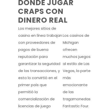
DONDE JUGAR
CRAPS CON
DINERO REAL
Los mejores sitios de
casino en línea trabajan
Los casinos de
con proveedores de
Michigan
pagos de buena
ofrecen
reputación para
muchos juegos
garantizar la seguridad
al estilo de Las
de las transacciones, y
Vegas, la parte
esto lo convirtió en el
más
primer país que
emocionante
permitió la
de las
comercialización de
tragamonedas
licencias de juego
Fantastic Four.