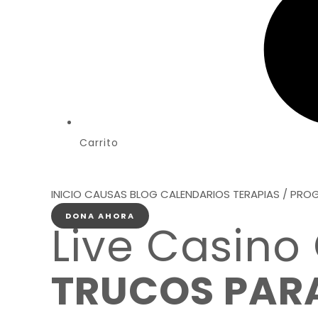
Carrito
INICIO
CAUSAS
BLOG
CALENDARIOS
TERAPIAS / PR
DONA AHORA
Live Casino
TRUCOS PARA