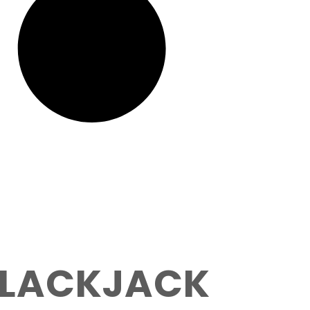
BLACKJACK