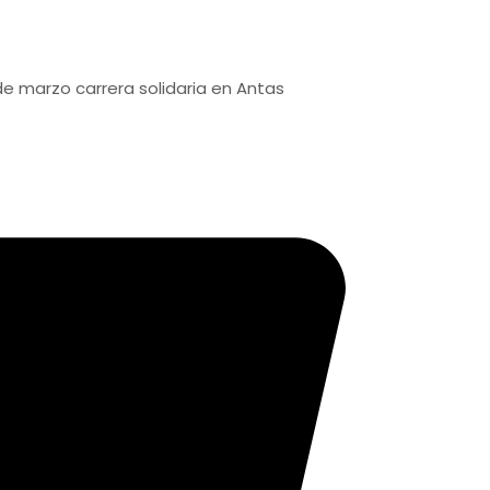
carrera solidaria en Antas