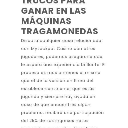
TRUCOS PARA
GANAR EN LAS
MÁQUINAS
TRAGAMONEDAS
Discuta cualquier cosa relacionada
con MyJackpot Casino con otros
jugadores, podemos asegurarle que
le espera una experiencia brillante. El
proceso es más o menos el mismo
que el de la versión en línea del
establecimiento en el que estás
jugando y siempre hay ayuda en
caso de que encuentres algún
problema, recibirá una participación
del 25% de sus ingresos netos