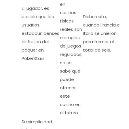
en
El jugador, es
casinos
posible que los
Dicho esto,
físicos
usuarios
cuando Francia e
reales son
estadounidenses
Italia se unieron
ejemplos
disfruten del
para formar el
de juegos
póquer en
total de seis.
regulados,
PokerStars.
no se
sabe qué
puede
ofrecer
este
casino en
el futuro.
Su simplicidad