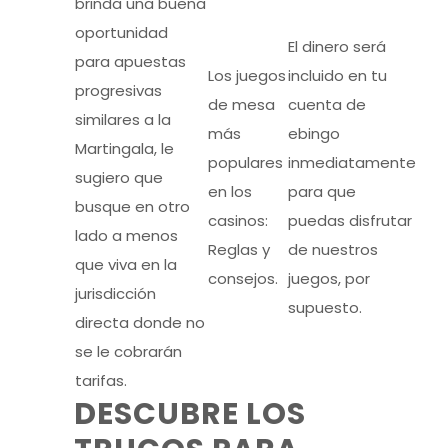
brinda una buena
oportunidad
El dinero será
para apuestas
Los juegos
incluido en tu
progresivas
de mesa
cuenta de
similares a la
más
ebingo
Martingala, le
populares
inmediatamente
sugiero que
en los
para que
busque en otro
casinos:
puedas disfrutar
lado a menos
Reglas y
de nuestros
que viva en la
consejos.
juegos, por
jurisdicción
supuesto.
directa donde no
se le cobrarán
tarifas.
DESCUBRE LOS