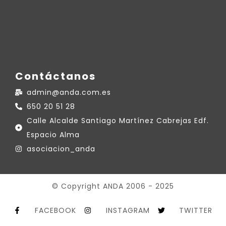
Contáctanos
admin@anda.com.es
650 20 51 28
Calle Alcalde Santiago Martínez Cabrejas Edf.
Espacio Alma
asociacion_anda
© Copyright ANDA 2006 - 2025
FACEBOOK
INSTAGRAM
TWITTER