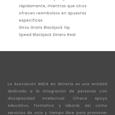
rápidamente, mientras que otros
ofrecen reembolsos en apuestas
específicas.
Giros Gratis Blackjack Vip
Speed Blackjack Dinero Real
La Asociación ANDA en Almería es una entidad
dedicada a la integración de personas con
discapacidad intelectual. Ofrece apoyo
educativo, formativo y laboral, así como
servicios de ocio y tiempo libre para promover