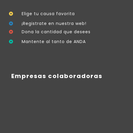
Elige tu causa favorita
¡Registrate en nuestra web!
Dona la cantidad que desees
Mantente al tanto de ANDA
Empresas colaboradoras