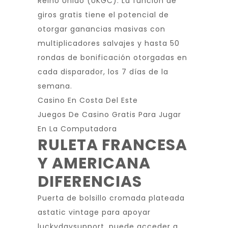
Reino Unido (UKGC). La función de
giros gratis tiene el potencial de
otorgar ganancias masivas con
multiplicadores salvajes y hasta 50
rondas de bonificación otorgadas en
cada disparador, los 7 días de la
semana.
Casino En Costa Del Este
Juegos De Casino Gratis Para Jugar
En La Computadora
RULETA FRANCESA
Y AMERICANA
DIFERENCIAS
Puerta de bolsillo cromada plateada
astatic vintage para apoyar
luckydaysupport, puede acceder a