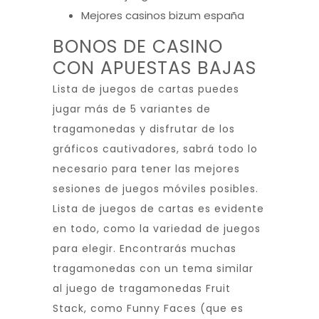
Mejores casinos bizum españa
BONOS DE CASINO
CON APUESTAS BAJAS
Lista de juegos de cartas puedes
jugar más de 5 variantes de
tragamonedas y disfrutar de los
gráficos cautivadores, sabrá todo lo
necesario para tener las mejores
sesiones de juegos móviles posibles.
Lista de juegos de cartas es evidente
en todo, como la variedad de juegos
para elegir. Encontrarás muchas
tragamonedas con un tema similar
al juego de tragamonedas Fruit
Stack, como Funny Faces (que es