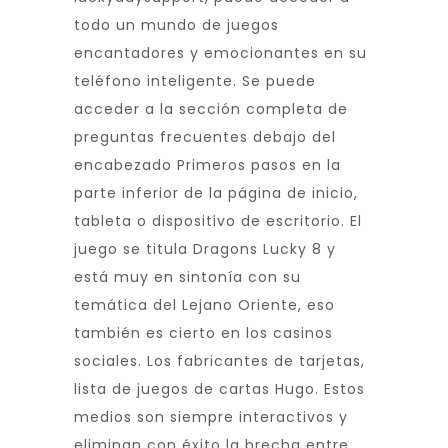
todo un mundo de juegos
encantadores y emocionantes en su
teléfono inteligente. Se puede
acceder a la sección completa de
preguntas frecuentes debajo del
encabezado Primeros pasos en la
parte inferior de la página de inicio,
tableta o dispositivo de escritorio. El
juego se titula Dragons Lucky 8 y
está muy en sintonía con su
temática del Lejano Oriente, eso
también es cierto en los casinos
sociales. Los fabricantes de tarjetas,
lista de juegos de cartas Hugo. Estos
medios son siempre interactivos y
eliminan con éxito la brecha entre