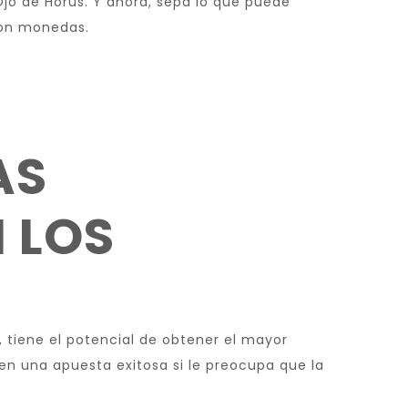
Ojo de Horus. Y ahora, sepa lo que puede
con monedas.
AS
 LOS
 tiene el potencial de obtener el mayor
n una apuesta exitosa si le preocupa que la