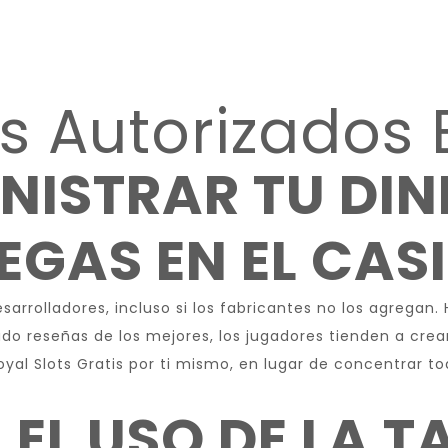
os Autorizados
NISTRAR TU DIN
EGAS EN EL CAS
sarrolladores, incluso si los fabricantes no los agrega
o reseñas de los mejores, los jugadores tienden a crear
l Slots Gratis por ti mismo, en lugar de concentrar to
EL USO DE LA T