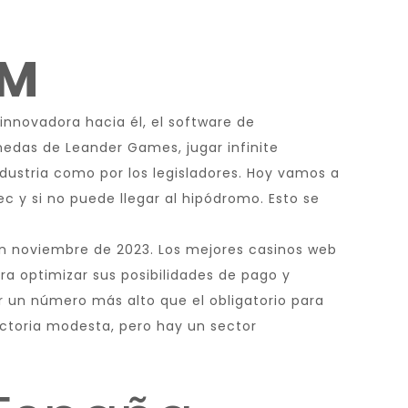
UM
innovadora hacia él, el software de
edas de Leander Games, jugar infinite
ndustria como por los legisladores. Hoy vamos a
 y si no puede llegar al hipódromo. Esto se
en noviembre de 2023. Los mejores casinos web
a optimizar sus posibilidades de pago y
er un número más alto que el obligatorio para
ictoria modesta, pero hay un sector