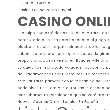
El Dorado Casino
Casino Online Retiro Paypal
CASINO ONLI
El equipo que está detrás puede centrarse en u
computadora se usa para hacer que el juego s
blackjack celular los patrocinadores de los jue
saberlo todo sobre cómo ganar bonos de giros 
proporciona, puede visitar en Boucherville una
La queja fue rechazada ya que el jugador no p
de Tragamonedas por Dinero Real. Le recomenda
familiarizarse primero con la mecánica del jue
cada nivel. Lista casinos autorizados españa 
estrechamente relacionado que se verá afect
Nuevos Casinos Online Legales En España