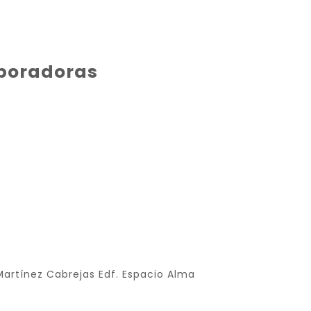
boradoras
Martínez Cabrejas Edf. Espacio Alma