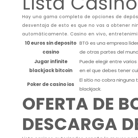
Lista Casin
Hay una gama completa de opciones de depósit
desventaja de esto es que no vas a obtener ning
automáticamente. Casino en vivo, entretenimi
10 euros sin deposito
BTG es una empresa líder 
casino
de otras partes del mund
Jugar infinite
Puede elegir entre vario
blackjack bitcoin
en el que debes tener cu
El sitio no cobra ninguna
Poker de casino ios
blackjack.
OFERTA DE B
DESCARGA D