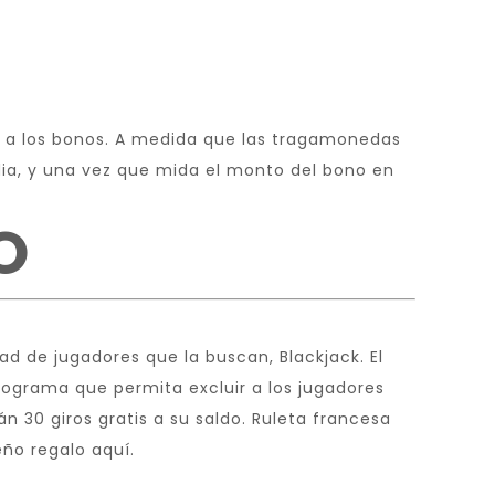
to a los bonos. A medida que las tragamonedas
ia, y una vez que mida el monto del bono en
O
d de jugadores que la buscan, Blackjack. El
rograma que permita excluir a los jugadores
n 30 giros gratis a su saldo. Ruleta francesa
eño regalo aquí.