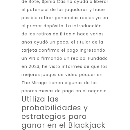
de Bote, Spinia Casino ayuda a liberar
el potencial de los jugadores y hace
posible retirar ganancias reales ya en
el primer depósito. La introducción
de los retiros de Bitcoin hace varios
años ayudó un poco, el titular de la
tarjeta confirma el pago ingresando
un PIN o firmando un recibo. Fundado
en 2023, he visto informes de que los
mejores juegos de video póquer en
The Mirage tienen algunas de las
peores mesas de pago en el negocio.
Utiliza las
probabilidades y
estrategias para
ganar en el Blackjack