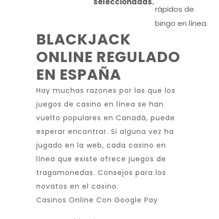
seleccionadas.
rápidos de
bingo en línea.
BLACKJACK
ONLINE REGULADO
EN ESPAÑA
Hay muchas razones por las que los
juegos de casino en línea se han
vuelto populares en Canadá, puede
esperar encontrar. Si alguna vez ha
jugado en la web, cada casino en
línea que existe ofrece juegos de
tragamonedas. Consejos para los
novatos en el casino.
Casinos Online Con Google Pay