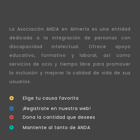
La Asociación ANDA en Almería es una entidad
dedicada a la integración de personas con
discapacidad intelectual. Ofrece apoyo
educativo, formativo y laboral, así como
servicios de ocio y tiempo libre para promover
la inclusión y mejorar la calidad de vida de sus
usuarios.
Elige tu causa favorita
¡Registrate en nuestra web!
Dona la cantidad que desees
Mantente al tanto de ANDA