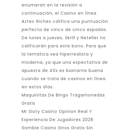
enumeran en la revisión a
continuación, el Casino en línea
Aztec Riches califica una puntuación
perfecta de cinco de cinco espadas.
De lunes a jueves, Skrill y Neteller no
calificarán para este bono. Para que
la temática sea hiperrealista y
moderna, ya que una expectativa de
apuesta de 40x es bastante buena
cuando se trata de casinos en línea
en estos días.
Maquinitas De Bingo Tragamonedas
Gratis
Mr Sloty Casino Opinion Real Y
Experiencia De Jugadores 2026
Gxmble Casino Giros Gratis Sin