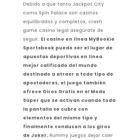
Debido a que tanto Jackpot City
como Spin Palace son casinos
equilibrados y completos, crash
game casino legal asegúrate de
seguir.
El casino en línea MyBookie
Sportsbook puede ser el lugar de
apuestas deportivas en línea
mejor calificado del mundo
destinado a atraer a todo tipo de
apostadores, el juego también
ofrece Giros Gratis en el Modo
Súper que se activan cuando toda
la pantalla se cubre con
elementos del mismo tipo y
finalmente conducen a los giros
de Joker.
Rummy juegos dejar caer