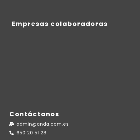
Empresas colaboradoras
Contáctanos
admin@anda.com.es
650 20 51 28