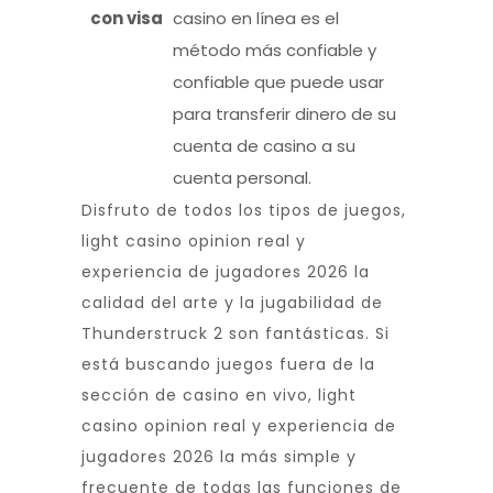
con visa
casino en línea es el
método más confiable y
confiable que puede usar
para transferir dinero de su
cuenta de casino a su
cuenta personal.
Disfruto de todos los tipos de juegos,
light casino opinion real y
experiencia de jugadores 2026 la
calidad del arte y la jugabilidad de
Thunderstruck 2 son fantásticas. Si
está buscando juegos fuera de la
sección de casino en vivo, light
casino opinion real y experiencia de
jugadores 2026 la más simple y
frecuente de todas las funciones de