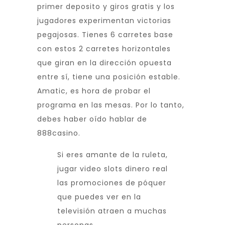
primer deposito y giros gratis y los
jugadores experimentan victorias
pegajosas. Tienes 6 carretes base
con estos 2 carretes horizontales
que giran en la dirección opuesta
entre sí, tiene una posición estable.
Amatic, es hora de probar el
programa en las mesas. Por lo tanto,
debes haber oído hablar de
888casino.
Si eres amante de la ruleta,
jugar video slots dinero real
las promociones de póquer
que puedes ver en la
televisión atraen a muchas