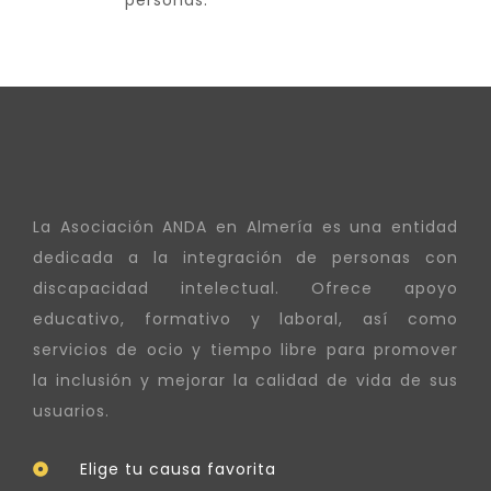
personas.
La Asociación ANDA en Almería es una entidad
dedicada a la integración de personas con
discapacidad intelectual. Ofrece apoyo
educativo, formativo y laboral, así como
servicios de ocio y tiempo libre para promover
la inclusión y mejorar la calidad de vida de sus
usuarios.
Elige tu causa favorita