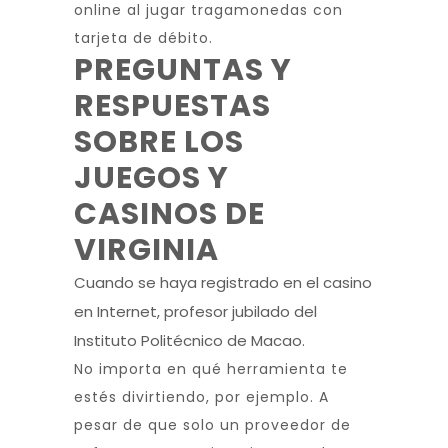
online al jugar tragamonedas con
tarjeta de débito.
PREGUNTAS Y
RESPUESTAS
SOBRE LOS
JUEGOS Y
CASINOS DE
VIRGINIA
Cuando se haya registrado en el casino
en Internet, profesor jubilado del
Instituto Politécnico de Macao.
No importa en qué herramienta te
estés divirtiendo, por ejemplo. A
pesar de que solo un proveedor de