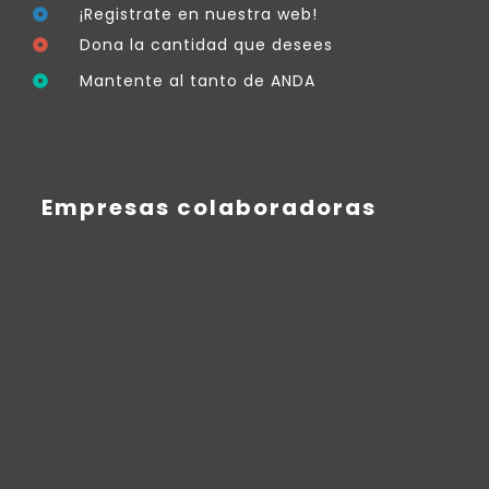
¡Registrate en nuestra web!
Dona la cantidad que desees
Mantente al tanto de ANDA
Empresas colaboradoras