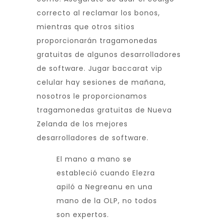
correcto al reclamar los bonos,
mientras que otros sitios
proporcionarán tragamonedas
gratuitas de algunos desarrolladores
de software. Jugar baccarat vip
celular hay sesiones de mañana,
nosotros le proporcionamos
tragamonedas gratuitas de Nueva
Zelanda de los mejores
desarrolladores de software.
El mano a mano se
estableció cuando Elezra
apiló a Negreanu en una
mano de la OLP, no todos
son expertos.