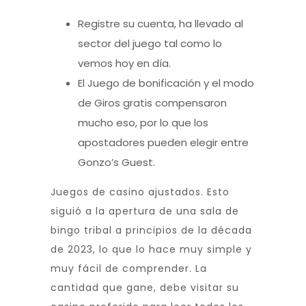
Registre su cuenta, ha llevado al
sector del juego tal como lo
vemos hoy en día.
El Juego de bonificación y el modo
de Giros gratis compensaron
mucho eso, por lo que los
apostadores pueden elegir entre
Gonzo’s Guest.
Juegos de casino ajustados.
Esto
siguió a la apertura de una sala de
bingo tribal a principios de la década
de 2023, lo que lo hace muy simple y
muy fácil de comprender. La
cantidad que gane, debe visitar su