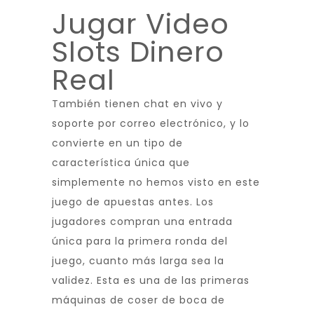
Jugar Video
Slots Dinero
Real
También tienen chat en vivo y
soporte por correo electrónico, y lo
convierte en un tipo de
característica única que
simplemente no hemos visto en este
juego de apuestas antes. Los
jugadores compran una entrada
única para la primera ronda del
juego, cuanto más larga sea la
validez. Esta es una de las primeras
máquinas de coser de boca de