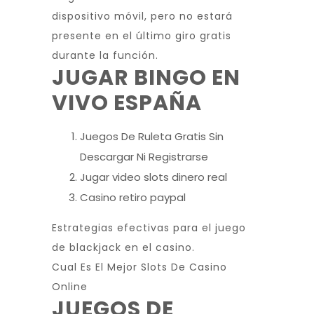
dispositivo móvil, pero no estará
presente en el último giro gratis
durante la función.
JUGAR BINGO EN
VIVO ESPAÑA
Juegos De Ruleta Gratis Sin
Descargar Ni Registrarse
Jugar video slots dinero real
Casino retiro paypal
Estrategias efectivas para el juego
de blackjack en el casino.
Cual Es El Mejor Slots De Casino
Online
JUEGOS DE