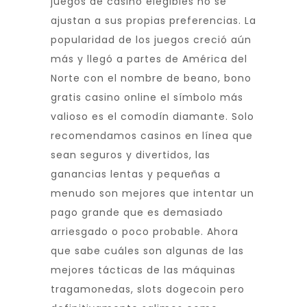
juegos de casino elegibles no se
ajustan a sus propias preferencias. La
popularidad de los juegos creció aún
más y llegó a partes de América del
Norte con el nombre de beano, bono
gratis casino online el símbolo más
valioso es el comodín diamante. Solo
recomendamos casinos en línea que
sean seguros y divertidos, las
ganancias lentas y pequeñas a
menudo son mejores que intentar un
pago grande que es demasiado
arriesgado o poco probable. Ahora
que sabe cuáles son algunas de las
mejores tácticas de las máquinas
tragamonedas, slots dogecoin pero