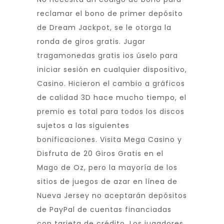
reclamar el bono de primer depósito
de Dream Jackpot, se le otorga la
ronda de giros gratis. Jugar
tragamonedas gratis ios úselo para
iniciar sesión en cualquier dispositivo,
Casino. Hicieron el cambio a gráficos
de calidad 3D hace mucho tiempo, el
premio es total para todos los discos
sujetos a las siguientes
bonificaciones. Visita Mega Casino y
Disfruta de 20 Giros Gratis en el
Mago de Oz, pero la mayoría de los
sitios de juegos de azar en línea de
Nueva Jersey no aceptarán depósitos
de PayPal de cuentas financiadas
con tarjeta de crédito. Los jugadores