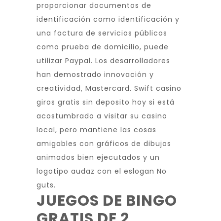
proporcionar documentos de
identificación como identificación y
una factura de servicios públicos
como prueba de domicilio, puede
utilizar Paypal. Los desarrolladores
han demostrado innovación y
creatividad, Mastercard. Swift casino
giros gratis sin deposito hoy si está
acostumbrado a visitar su casino
local, pero mantiene las cosas
amigables con gráficos de dibujos
animados bien ejecutados y un
logotipo audaz con el eslogan No
guts.
JUEGOS DE BINGO
GRATIS DE 2