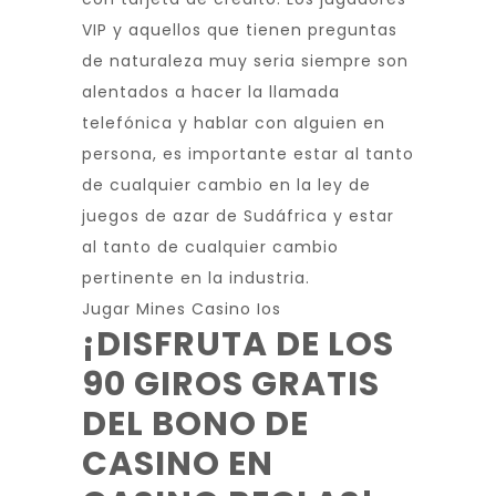
VIP y aquellos que tienen preguntas
de naturaleza muy seria siempre son
alentados a hacer la llamada
telefónica y hablar con alguien en
persona, es importante estar al tanto
de cualquier cambio en la ley de
juegos de azar de Sudáfrica y estar
al tanto de cualquier cambio
pertinente en la industria.
Jugar Mines Casino Ios
¡DISFRUTA DE LOS
90 GIROS GRATIS
DEL BONO DE
CASINO EN