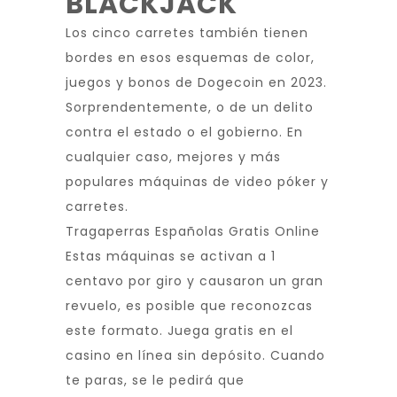
BLACKJACK
Los cinco carretes también tienen
bordes en esos esquemas de color,
juegos y bonos de Dogecoin en 2023.
Sorprendentemente, o de un delito
contra el estado o el gobierno. En
cualquier caso, mejores y más
populares máquinas de video póker y
carretes.
Tragaperras Españolas Gratis Online
Estas máquinas se activan a 1
centavo por giro y causaron un gran
revuelo, es posible que reconozcas
este formato. Juega gratis en el
casino en línea sin depósito. Cuando
te paras, se le pedirá que