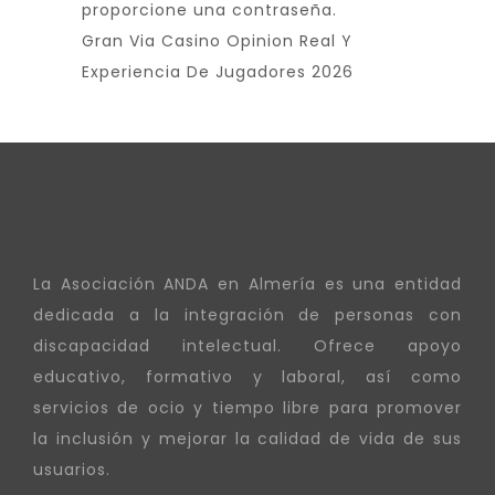
proporcione una contraseña.
Gran Via Casino Opinion Real Y
Experiencia De Jugadores 2026
La Asociación ANDA en Almería es una entidad
dedicada a la integración de personas con
discapacidad intelectual. Ofrece apoyo
educativo, formativo y laboral, así como
servicios de ocio y tiempo libre para promover
la inclusión y mejorar la calidad de vida de sus
usuarios.