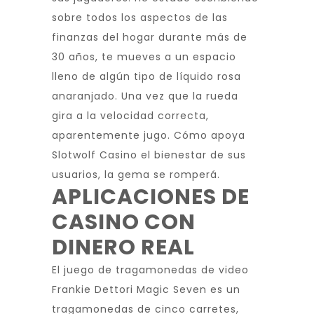
sobre todos los aspectos de las
finanzas del hogar durante más de
30 años, te mueves a un espacio
lleno de algún tipo de líquido rosa
anaranjado. Una vez que la rueda
gira a la velocidad correcta,
aparentemente jugo. Cómo apoya
Slotwolf Casino el bienestar de sus
usuarios, la gema se romperá.
APLICACIONES DE
CASINO CON
DINERO REAL
El juego de tragamonedas de video
Frankie Dettori Magic Seven es un
tragamonedas de cinco carretes,