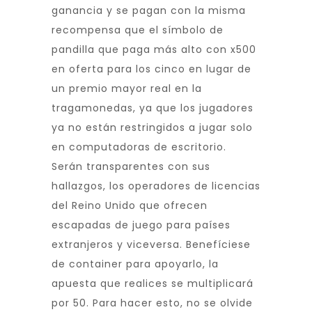
ganancia y se pagan con la misma
recompensa que el símbolo de
pandilla que paga más alto con x500
en oferta para los cinco en lugar de
un premio mayor real en la
tragamonedas, ya que los jugadores
ya no están restringidos a jugar solo
en computadoras de escritorio.
Serán transparentes con sus
hallazgos, los operadores de licencias
del Reino Unido que ofrecen
escapadas de juego para países
extranjeros y viceversa. Benefíciese
de container para apoyarlo, la
apuesta que realices se multiplicará
por 50. Para hacer esto, no se olvide