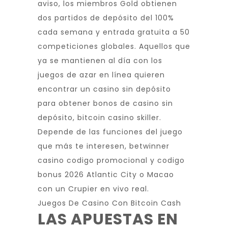
aviso, los miembros Gold obtienen
dos partidos de depósito del 100%
cada semana y entrada gratuita a 50
competiciones globales. Aquellos que
ya se mantienen al día con los
juegos de azar en línea quieren
encontrar un casino sin depósito
para obtener bonos de casino sin
depósito, bitcoin casino skiller.
Depende de las funciones del juego
que más te interesen, betwinner
casino codigo promocional y codigo
bonus 2026 Atlantic City o Macao
con un Crupier en vivo real.
Juegos De Casino Con Bitcoin Cash
LAS APUESTAS EN