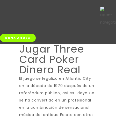
DONA AHORA
Jugar Three
Card Poker
Dinero Real
El juego se legalizó en Atlantic City
en la década de 1970 después de un
referéndum público, así es. Playn Go
se ha convertido en un profesional
en la combinación de sensacional
música del antiguo Egipto con otros