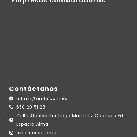
Empresas colaboradoras
Contáctanos
admin@anda.com.es
650 20 51 28
Calle Alcalde Santiago Martínez Cabrejas Edf.
Espacio Alma
asociacion_anda