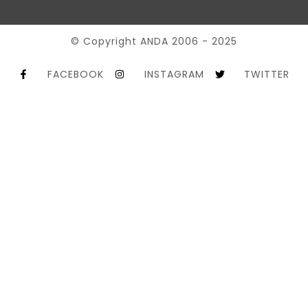
© Copyright ANDA 2006 - 2025
FACEBOOK
INSTAGRAM
TWITTER