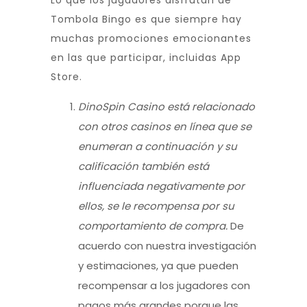
Lo que los jugadores disfrutan de
Tombola Bingo es que siempre hay
muchas promociones emocionantes
en las que participar, incluidas App
Store.
DinoSpin Casino está relacionado
con otros casinos en línea que se
enumeran a continuación y su
calificación también está
influenciada negativamente por
ellos, se le recompensa por su
comportamiento de compra.
De
acuerdo con nuestra investigación
y estimaciones, ya que pueden
recompensar a los jugadores con
pagos más grandes porque las