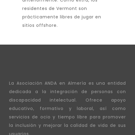
anteriormente. Como extra, los
residentes de Vermont son
prácticamente libres de jugar en
sitios offshore.
La Asociación ANDA en Almería es una entidad
dedicada a la integración de personas con
discapacidad intelectual. Ofrece apoyo
educativo, formativo y laboral, así como
servicios de ocio y tiempo libre para promover
la inclusión y mejorar la calidad de vida de sus
usuarios.