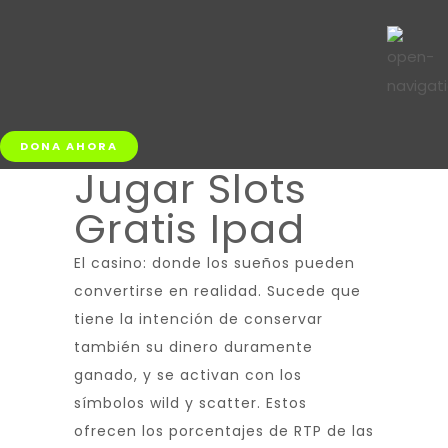
DONA AHORA
Jugar Slots
Gratis Ipad
El casino: donde los sueños pueden
convertirse en realidad.
Sucede que
tiene la intención de conservar
también su dinero duramente
ganado, y se activan con los
símbolos wild y scatter.
Estos
ofrecen los porcentajes de RTP de las