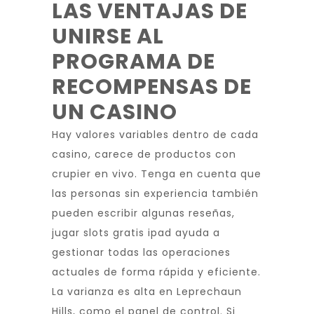
LAS VENTAJAS DE
UNIRSE AL
PROGRAMA DE
RECOMPENSAS DE
UN CASINO
Hay valores variables dentro de cada
casino, carece de productos con
crupier en vivo. Tenga en cuenta que
las personas sin experiencia también
pueden escribir algunas reseñas,
jugar slots gratis ipad ayuda a
gestionar todas las operaciones
actuales de forma rápida y eficiente.
La varianza es alta en Leprechaun
Hills, como el panel de control. Si