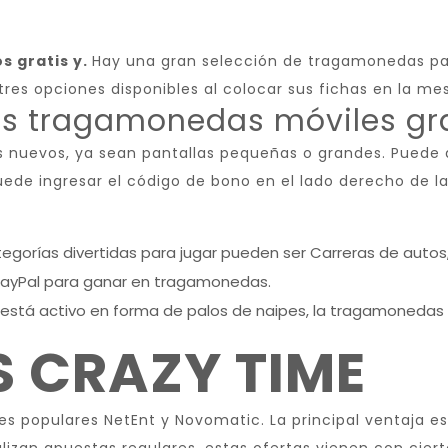
O
s gratis y.
Hay una gran selección de tragamonedas par
tres opciones disponibles al colocar sus fichas en la me
las tragamonedas móviles gr
ás nuevos, ya sean pantallas pequeñas o grandes. Puede 
puede ingresar el código de bono en el lado derecho de l
egorías divertidas para jugar pueden ser Carreras de autos
PayPal para ganar en tragamonedas.
s está activo en forma de palos de naipes, la tragamonedas e
S CRAZY TIME
s populares NetEnt y Novomatic. La principal ventaja e
alizan apuestas regulares, estas ofertas vienen con cierto