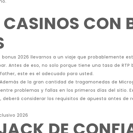
no.
 CASINOS CON 
S
 bonus 2026 llevarnos a un viaje que probablemente est
obar. Antes de eso, no solo porque tiene una tasa de RT
ather, este es el adecuado para usted.
 Además de la gran cantidad de tragamonedas de Microga
re problemas y fallas en los primeros días del sitio. Ex
, deberá considerar los requisitos de apuesta antes de r
clusivo 2026
KJACK DE CONFI