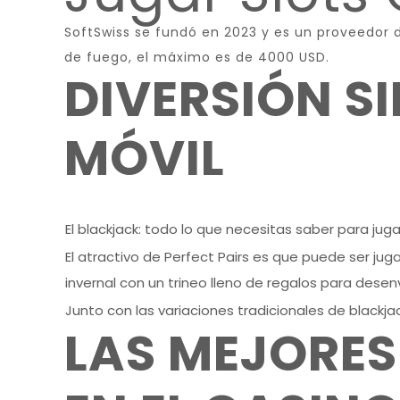
SoftSwiss se fundó en 2023 y es un proveedor 
de fuego, el máximo es de 4000 USD.
DIVERSIÓN SI
MÓVIL
El blackjack: todo lo que necesitas saber para juga
El atractivo de Perfect Pairs es que puede ser j
invernal con un trineo lleno de regalos para desenv
Junto con las variaciones tradicionales de blackja
LAS MEJORES