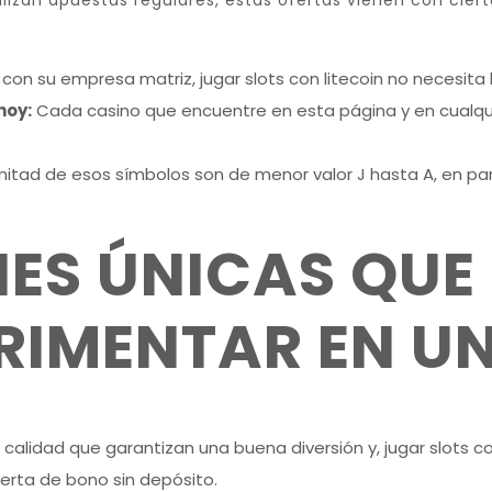
con su empresa matriz, jugar slots con litecoin no necesit
hoy:
Cada casino que encuentre en esta página y en cualqui
itad de esos símbolos son de menor valor J hasta A, en part
ES ÚNICAS QUE 
RIMENTAR EN U
alidad que garantizan una buena diversión y, jugar slots co
ferta de bono sin depósito.