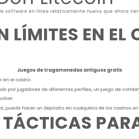
de software en línea relativamente nuevo que ahora tien
N LÍMITES EN EL
Juegos de tragamonedas antiguos gratis
r en el casino.
ugado por jugadores de diferentes perfiles, un juego de com
olver.
ck, puede hacer un depósito en cualquiera de los casinos en
 TÁCTICAS PAR