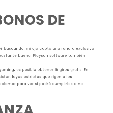
BONOS DE
é buscando, mi ojo captó una ranura exclusiva
P bastante buena. Playson software también
ming, es posible obtener 15 giros gratis. En
isten leyes estrictas que rigen a los
eclamar para ver si podrá cumplirlos o no
ANZA