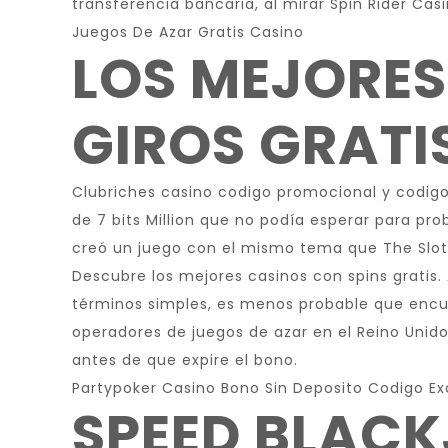
transferencia bancaria, al mirar Spin Rider Casi
Juegos De Azar Gratis Casino
LOS MEJORES
GIROS GRATI
Clubriches casino codigo promocional y codigo
de 7 bits Million que no podía esperar para pr
creó un juego con el mismo tema que The Slotf
Descubre los mejores casinos con spins gratis.
términos simples, es menos probable que encuent
operadores de juegos de azar en el Reino Unido
antes de que expire el bono.
Partypoker Casino Bono Sin Deposito Codigo Ex
SPEED BLAC