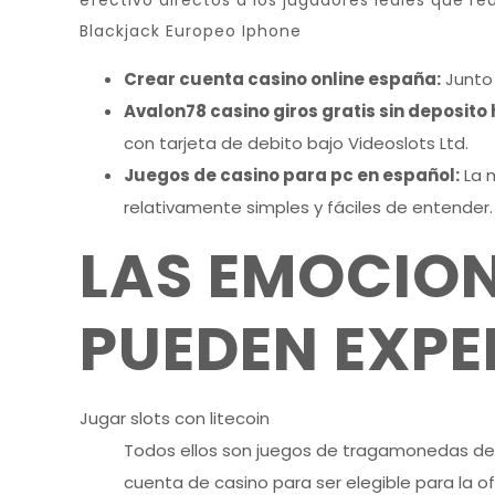
Blackjack Europeo Iphone
Crear cuenta casino online españa:
Junto 
Avalon78 casino giros gratis sin deposito 
con tarjeta de debito bajo Videoslots Ltd.
Juegos de casino para pc en español:
La m
relativamente simples y fáciles de entender.
LAS EMOCION
PUEDEN EXPE
Jugar slots con litecoin
Todos ellos son juegos de tragamonedas de c
cuenta de casino para ser elegible para la o