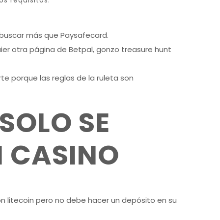
a buscar más que Paysafecard.
er otra página de Betpal, gonzo treasure hunt
e porque las reglas de la ruleta son
SOLO SE
N CASINO
n litecoin pero no debe hacer un depósito en su