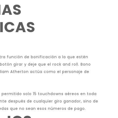
NAS
ICAS
otra función de bonificación a la que estén
otón girar y deje que el rock and roll. Bono
lliam Atherton actúa como el personaje de
o permitido solo 15 touchdowns aéreos en toda
nte después de cualquier giro ganador, sino de
edas que no sean esos números de pago.