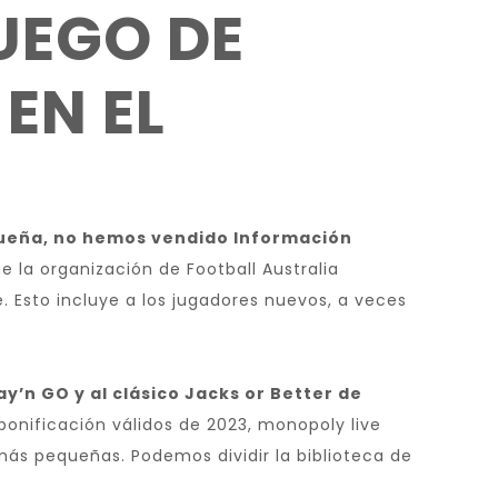
UEGO DE
EN EL
ueña, no hemos vendido Información
a organización de Football Australia
 Esto incluye a los jugadores nuevos, a veces
y’n GO y al clásico Jacks or Better de
onificación válidos de 2023, monopoly live
ás pequeñas. Podemos dividir la biblioteca de