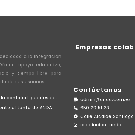
Empresas colab
dedicada a la integración
Ofrece apoyo educativo,
ocio y tiempo libre para
ida de sus usuarios.
Contáctanos
la cantidad que desees
admin@anda.com.es
nte al tanto de ANDA
650 20 51 28
Calle Alcalde Santiago
asociacion_anda