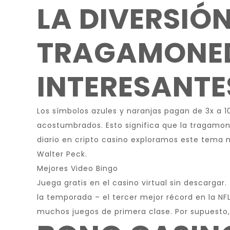
LA DIVERSIÓ
TRAGAMONED
INTERESANTE
Los símbolos azules y naranjas pagan de 3x a 10
acostumbrados. Esto significa que la tragamone
diario en cripto casino exploramos este tema 
Walter Peck.
Mejores Video Bingo
Juega gratis en el casino virtual sin descarga
la temporada – el tercer mejor récord en la NF
muchos juegos de primera clase. Por supuest