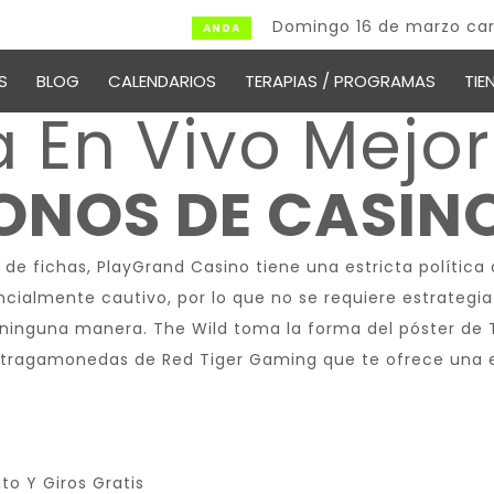
Domingo 16 de marzo carrera 
ANDA
S
BLOG
CALENDARIOS
TERAPIAS / PROGRAMAS
TIE
a En Vivo Mejor
NOS DE CASINO
e fichas, PlayGrand Casino tiene una estricta política 
encialmente cautivo, por lo que no se requiere estrategi
ninguna manera. The Wild toma la forma del póster de
a tragamonedas de Red Tiger Gaming que te ofrece una ex
to Y Giros Gratis