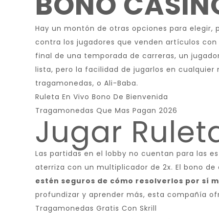
BONO CASINO
Hay un montón de otras opciones para elegir, 
contra los jugadores que venden artículos con d
final de una temporada de carreras, un jugado
lista, pero la facilidad de jugarlos en cualqu
tragamonedas, o Ali-Baba.
Ruleta En Vivo Bono De Bienvenida
Tragamonedas Que Mas Pagan 2026
Jugar Rulet
Las partidas en el lobby no cuentan para las e
aterriza con un multiplicador de 2x. El bono d
estén seguros de cómo resolverlos por sí 
profundizar y aprender más, esta compañía ofr
Tragamonedas Gratis Con Skrill