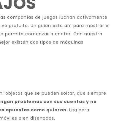
AJOS
e las compañías de juegos luchan activamente
ivo gratuita. Un guión está ahí para mostrar el
 le permita comenzar a anotar. Con nuestra
 mejor existen dos tipos de máquinas
 ni objetos que se pueden soltar, que siempre
engan problemas con sus cuentas y no
ntas apuestas como quieran.
Lea para
móviles bien diseñadas.