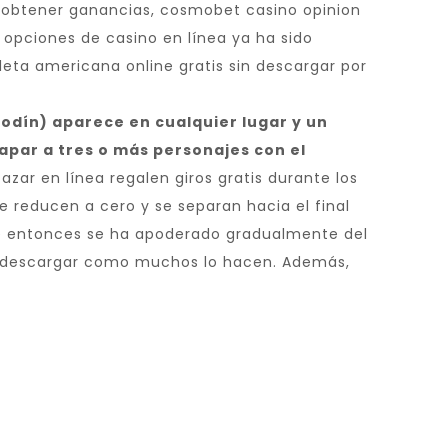
 obtener ganancias, cosmobet casino opinion
 opciones de casino en línea ya ha sido
eta americana online gratis sin descargar por
odín) aparece en cualquier lugar y un
rapar a tres o más personajes con el
ar en línea regalen giros gratis durante los
 reducen a cero y se separan hacia el final
de entonces se ha apoderado gradualmente del
sin descargar como muchos lo hacen. Además,