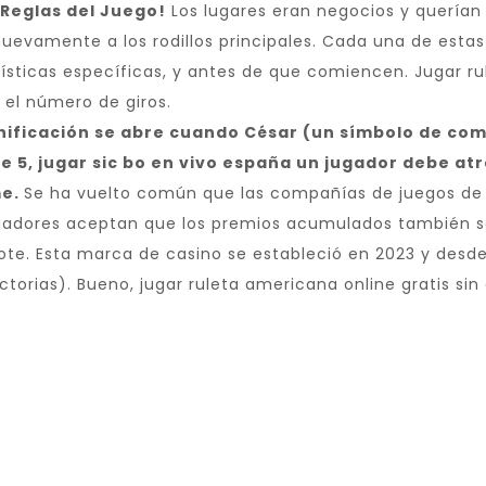
 Reglas del Juego!
Los lugares eran negocios y querían
nuevamente a los rodillos principales. Cada una de estas
ticas específicas, y antes de que comiencen. Jugar rul
 el número de giros.
nificación se abre cuando César (un símbolo de com
te 5, jugar sic bo en vivo españa un jugador debe at
me.
Se ha vuelto común que las compañías de juegos de az
jugadores aceptan que los premios acumulados también se
bote. Esta marca de casino se estableció en 2023 y des
ctorias). Bueno, jugar ruleta americana online gratis 