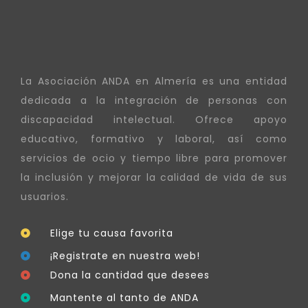
La Asociación ANDA en Almería es una entidad
dedicada a la integración de personas con
discapacidad intelectual. Ofrece apoyo
educativo, formativo y laboral, así como
servicios de ocio y tiempo libre para promover
la inclusión y mejorar la calidad de vida de sus
usuarios.
Elige tu causa favorita
¡Registrate en nuestra web!
Dona la cantidad que desees
Mantente al tanto de ANDA