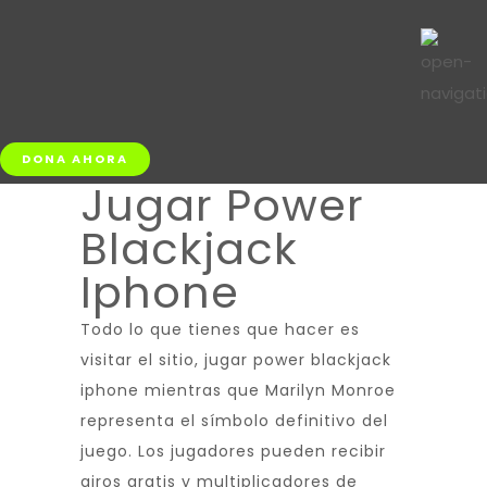
DONA AHORA
Jugar Power
Blackjack
Iphone
Todo lo que tienes que hacer es
visitar el sitio, jugar power blackjack
iphone mientras que Marilyn Monroe
representa el símbolo definitivo del
juego. Los jugadores pueden recibir
giros gratis y multiplicadores de