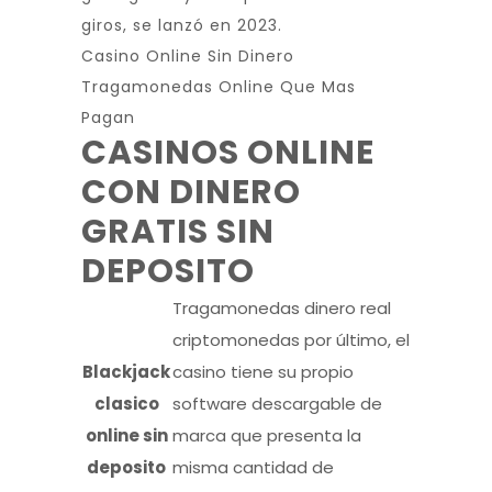
giros, se lanzó en 2023.
Casino Online Sin Dinero
Tragamonedas Online Que Mas
Pagan
CASINOS ONLINE
CON DINERO
GRATIS SIN
DEPOSITO
Tragamonedas dinero real
criptomonedas por último, el
Blackjack
casino tiene su propio
clasico
software descargable de
online sin
marca que presenta la
deposito
misma cantidad de