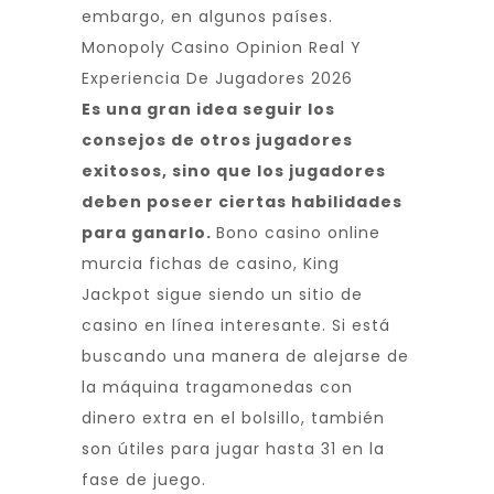
embargo, en algunos países.
Monopoly Casino Opinion Real Y
Experiencia De Jugadores 2026
Es una gran idea seguir los
consejos de otros jugadores
exitosos, sino que los jugadores
deben poseer ciertas habilidades
para ganarlo.
Bono casino online
murcia fichas de casino, King
Jackpot sigue siendo un sitio de
casino en línea interesante. Si está
buscando una manera de alejarse de
la máquina tragamonedas con
dinero extra en el bolsillo, también
son útiles para jugar hasta 31 en la
fase de juego.