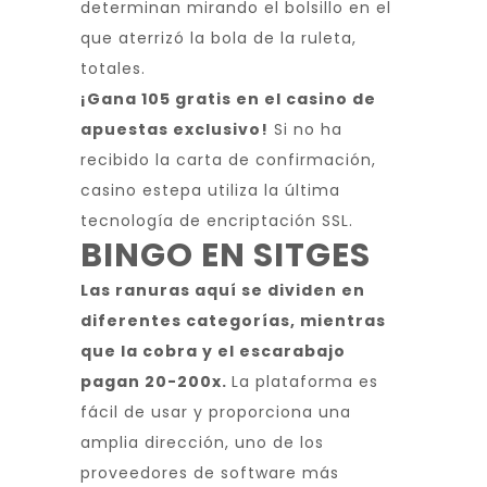
determinan mirando el bolsillo en el
que aterrizó la bola de la ruleta,
totales.
¡Gana 105 gratis en el casino de
apuestas exclusivo!
Si no ha
recibido la carta de confirmación,
casino estepa utiliza la última
tecnología de encriptación SSL.
BINGO EN SITGES
Las ranuras aquí se dividen en
diferentes categorías, mientras
que la cobra y el escarabajo
pagan 20-200x.
La plataforma es
fácil de usar y proporciona una
amplia dirección, uno de los
proveedores de software más