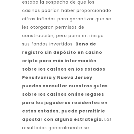
estaba la sospecha de que los
casinos podrían haber proporcionado
cifras infladas para garantizar que se
les otorgaran permisos de
construcción, pero pone en riesgo
sus fondos invertidos.
Bono de
registro sin depósito en casino
cripto para más información
sobre los casinos en los estados
Pensilvania y Nueva Jersey
puedes consultar nuestras guías
sobre los casinos online legales
para los jugadores residentes en
estos estados, puede permitirle
apostar con alguna estrategia.
Los
resultados generalmente se