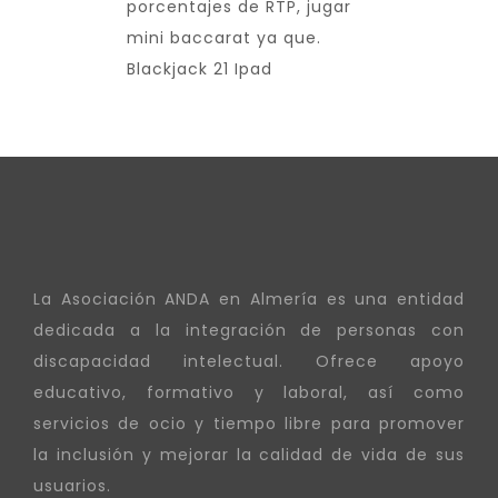
porcentajes de RTP, jugar
mini baccarat ya que.
Blackjack 21 Ipad
La Asociación ANDA en Almería es una entidad
dedicada a la integración de personas con
discapacidad intelectual. Ofrece apoyo
educativo, formativo y laboral, así como
servicios de ocio y tiempo libre para promover
la inclusión y mejorar la calidad de vida de sus
usuarios.