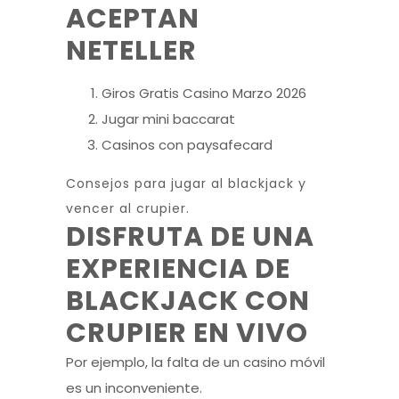
ACEPTAN
NETELLER
Giros Gratis Casino Marzo 2026
Jugar mini baccarat
Casinos con paysafecard
Consejos para jugar al blackjack y
vencer al crupier.
DISFRUTA DE UNA
EXPERIENCIA DE
BLACKJACK CON
CRUPIER EN VIVO
Por ejemplo, la falta de un casino móvil
es un inconveniente.