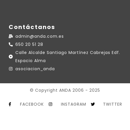
Contáctanos
admin@anda.com.es
650 20 51 28
Calle Alcalde Santiago Martínez Cabrejas Edf.
Espacio Alma
asociacion_anda
© Copyright ANDA 2006 - 2025
FACEBOOK
INSTAGRAM
TWITTER