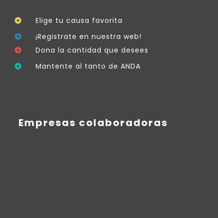
Elige tu causa favorita
¡Registrate en nuestra web!
Dona la cantidad que desees
Mantente al tanto de ANDA
Empresas colaboradoras