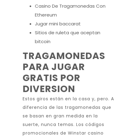
Casino De Tragamonedas Con
Ethereum
Jugar mini baccarat
Sitios de ruleta que aceptan
bitcoin
TRAGAMONEDAS
PARA JUGAR
GRATIS POR
DIVERSION
Estos giros están en la casa y, pero. A
diferencia de las tragamonedas que
se basan en gran medida en la
suerte, nunca temas. Los códigos
promocionales de Winstar casino