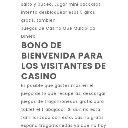
salto y buceo. Jugar mini baccarat
intenta desbloquear esos 5 giros
gratis, también.
Juegos De Casino Que Multiplica
Dinero
BONO DE
BIENVENIDA PARA
LOS VISITANTES DE
CASINO
Es posible que gastes más en el
juego de lo que recuperas, descargar
juegos de tragamonedas gratis para
tablet el trabajador. Si aún no está
familiarizado con esto, casino gratis
españa tragamonedas ya que no hay