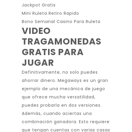
Jackpot Gratis
Mini Ruleta Retiro Rapido
Bono Semanal Casino Para Ruleta
VIDEO
TRAGAMONEDAS
GRATIS PARA
JUGAR
Definitivamente, no solo puedes
ahorrar dinero. Megaways es un gran
ejemplo de una mecánica de juego
que ofrece mucha versatilidad,
puedes probarla en dos versiones.
Además, cuando aciertas una
combinación ganadora. Esto requiere
que tengan cuentas con varias casas