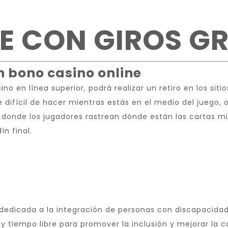
E CON GIROS GR
n bono casino online
ino en línea superior, podrá realizar un retiro en los s
e difícil de hacer mientras estás en el medio del juego
 donde los jugadores rastrean dónde están las cartas mi
n final.
dedicada a la integración de personas con discapacidad
 y tiempo libre para promover la inclusión y mejorar la c