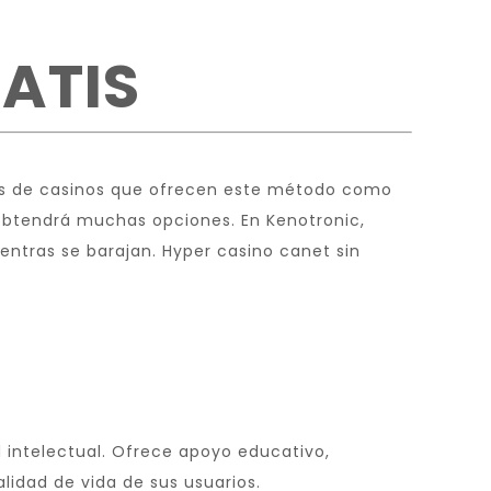
ATIS
itios de casinos que ofrecen este método como
, obtendrá muchas opciones. En Kenotronic,
entras se barajan. Hyper casino canet sin
 intelectual. Ofrece apoyo educativo,
alidad de vida de sus usuarios.