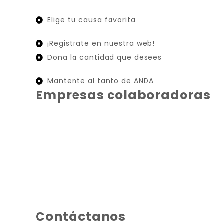
Elige tu causa favorita
¡Registrate en nuestra web!
Dona la cantidad que desees
Mantente al tanto de ANDA
Empresas colaboradoras
Contáctanos