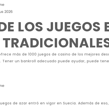
ine
us 2026
DE LOS JUEGOS 
 TRADICIONALE
ofrece más de 1000 juegos de casino de los mejores desar
a. Tener un bankroll adecuado puede ayudar, puede tene
ine
e juegos de azar entró en vigor en Suecia. Además de eso