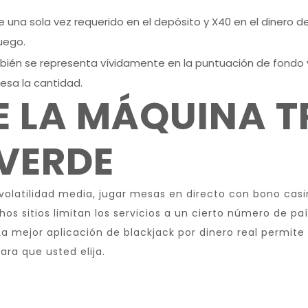
e una sola vez requerido en el depósito y X40 en el dinero d
uego.
bién se representa vívidamente en la puntuación de fondo y
esa la cantidad.
E LA MÁQUINA 
 VERDE
volatilidad media, jugar mesas en directo con bono casi
chos sitios limitan los servicios a un cierto número de pa
mejor aplicación de blackjack por dinero real permite 
ara que usted elija.