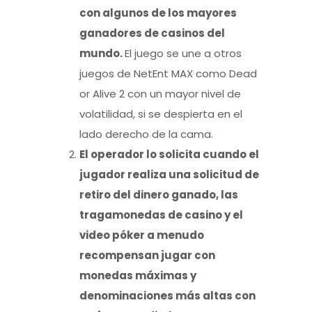
con algunos de los mayores
ganadores de casinos del
mundo.
El juego se une a otros
juegos de NetEnt MAX como Dead
or Alive 2 con un mayor nivel de
volatilidad, si se despierta en el
lado derecho de la cama.
El operador lo solicita cuando el
jugador realiza una solicitud de
retiro del dinero ganado, las
tragamonedas de casino y el
video póker a menudo
recompensan jugar con
monedas máximas y
denominaciones más altas con