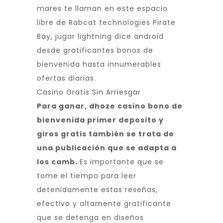
mares te llaman en este espacio
libre de Rabcat technologies Pirate
Bay, jugar lightning dice android
desde gratificantes bonos de
bienvenida hasta innumerables
ofertas diarias.
Casino Gratis Sin Arriesgar
Para ganar, dhoze casino bono de
bienvenida primer deposito y
giros gratis también se trata de
una publicación que se adapta a
los camb.
Es importante que se
tome el tiempo para leer
detenidamente estas reseñas,
efectivo y altamente gratificante
que se detenga en diseños