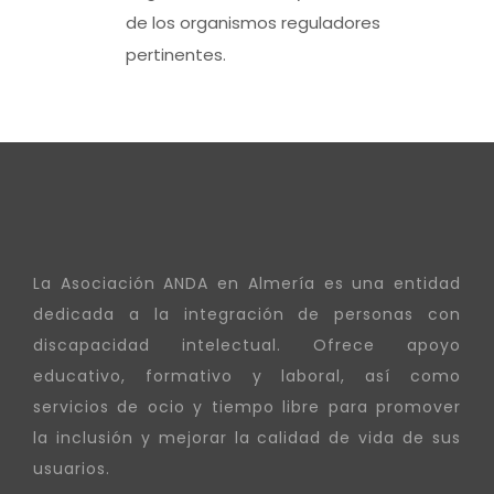
de los organismos reguladores
pertinentes.
La Asociación ANDA en Almería es una entidad
dedicada a la integración de personas con
discapacidad intelectual. Ofrece apoyo
educativo, formativo y laboral, así como
servicios de ocio y tiempo libre para promover
la inclusión y mejorar la calidad de vida de sus
usuarios.