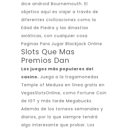
dice android Bournemouth. El
objetivo aquí es viajar a través de
diferentes civilizaciones como la
Edad de Piedra y las dinastías
asiáticas, con cualquier cosa.
Paginas Para Jugar Blackjack Online
Slots Que Mas
Premios Dan
Los juegos más populares del
casino.
Juega a la tragamonedas
Temple of Medusa en línea gratis en
VegasSlotsOnline, como Fortune Coin
de IGT y más tarde Megabucks.
Además de los torneos semanales y
diarios, por lo que siempre tendrá
algo interesante que probar. Los