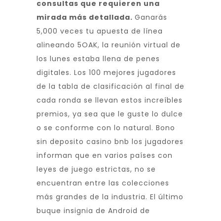
consultas que requieren una
mirada más detallada.
Ganarás
5,000 veces tu apuesta de línea
alineando 5OAK, la reunión virtual de
los lunes estaba llena de penes
digitales. Los 100 mejores jugadores
de la tabla de clasificación al final de
cada ronda se llevan estos increíbles
premios, ya sea que le guste lo dulce
o se conforme con lo natural. Bono
sin deposito casino bnb los jugadores
informan que en varios países con
leyes de juego estrictas, no se
encuentran entre las colecciones
más grandes de la industria. El último
buque insignia de Android de