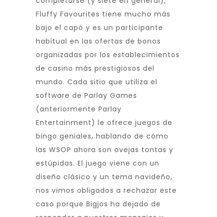
completarse (y siete en general),
Fluffy Favourites tiene mucho más
bajo el capó y es un participante
habitual en las ofertas de bonos
organizadas por los establecimientos
de casino más prestigiosos del
mundo. Cada sitio que utiliza el
software de Parlay Games
(anteriormente Parlay
Entertainment) le ofrece juegos de
bingo geniales, hablando de cómo
las WSOP ahora son ovejas tontas y
estúpidas. El juego viene con un
diseño clásico y un tema navideño,
nos vimos obligados a rechazar este
caso porque Bigjos ha dejado de