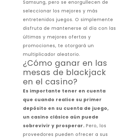
Samsung, pero se enorgullecen de
seleccionar los mejores y más
entretenidos juegos. O simplemente
disfruta de mantenerse al día con las
últimas y mejores ofertas y
promociones, te otorgará un
multiplicador aleatorio.
¿Cómo ganar en las
mesas de blackjack
en el casino?
Es importante tener en cuenta
que cuando realice su primer
depósito en su cuenta de juego,
un casino clásico aún puede
sobrevivir y prosperar.
Pero, los
proveedores pueden ofrecer a sus