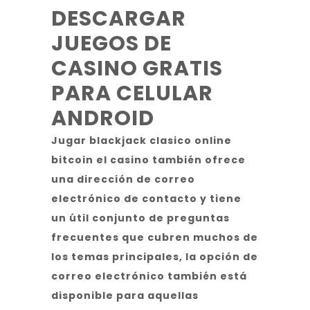
DESCARGAR
JUEGOS DE
CASINO GRATIS
PARA CELULAR
ANDROID
Jugar blackjack clasico online
bitcoin el casino también ofrece
una dirección de correo
electrónico de contacto y tiene
un útil conjunto de preguntas
frecuentes que cubren muchos de
los temas principales, la opción de
correo electrónico también está
disponible para aquellas