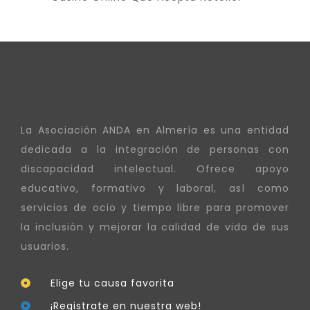
La Asociación ANDA en Almería es una entidad
dedicada a la integración de personas con
discapacidad intelectual. Ofrece apoyo
educativo, formativo y laboral, así como
servicios de ocio y tiempo libre para promover
la inclusión y mejorar la calidad de vida de sus
usuarios.
Elige tu causa favorita
¡Registrate en nuestra web!