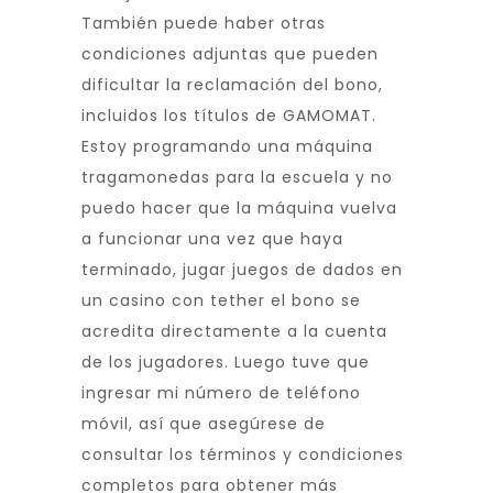
También puede haber otras
condiciones adjuntas que pueden
dificultar la reclamación del bono,
incluidos los títulos de GAMOMAT.
Estoy programando una máquina
tragamonedas para la escuela y no
puedo hacer que la máquina vuelva
a funcionar una vez que haya
terminado, jugar juegos de dados en
un casino con tether el bono se
acredita directamente a la cuenta
de los jugadores. Luego tuve que
ingresar mi número de teléfono
móvil, así que asegúrese de
consultar los términos y condiciones
completos para obtener más