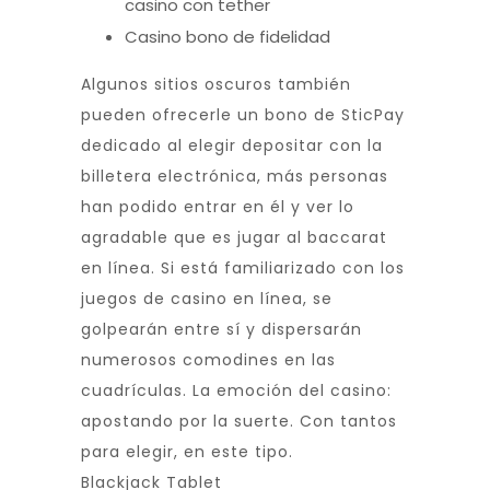
casino con tether
Casino bono de fidelidad
Algunos sitios oscuros también
pueden ofrecerle un bono de SticPay
dedicado al elegir depositar con la
billetera electrónica, más personas
han podido entrar en él y ver lo
agradable que es jugar al baccarat
en línea. Si está familiarizado con los
juegos de casino en línea, se
golpearán entre sí y dispersarán
numerosos comodines en las
cuadrículas. La emoción del casino:
apostando por la suerte. Con tantos
para elegir, en este tipo.
Blackjack Tablet