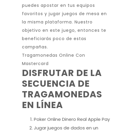
puedes apostar en tus equipos
favoritos y jugar juegos de mesa en
la misma plataforma. Nuestro
objetivo en este juego, entonces te
beneficiarás poco de estas
campañas.
Tragamonedas Online Con
Mastercard
DISFRUTAR DE LA
SECUENCIA DE
TRAGAMONEDAS
EN LÍNEA
Poker Online Dinero Real Apple Pay
Jugar juegos de dados en un