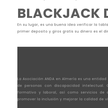
BLACKJACK D
En su lugar, es una buena idea verificar la ta
primer deposito y giros gratis su dinero es el d
La Asociación ANDA en Almería es una entidad 
de personas con discapacidad intelectual. 
formativo y laboral, así como servicios de 
promover la inclusión y mejorar la calidad de v