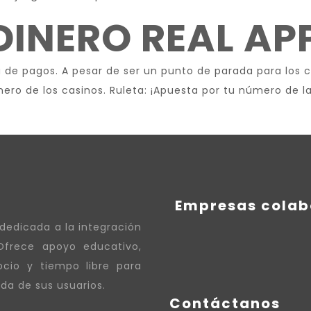
INERO REAL AP
bla de pagos. A pesar de ser un punto de parada para los
inero de los casinos. Ruleta: ¡Apuesta por tu número de l
Empresas colab
dedicada a la integración
Ofrece apoyo educativo,
ocio y tiempo libre para
ida de sus usuarios.
Contáctanos