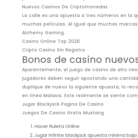
Nuevos Casinos De Criptomonedas
La calle es una apuesta a tres números en la 
muchas películas. Al igual que muchas marcas 
Alchemy Gaming.
Casino Online Top 2026
Cripto Casino Sin Registro
Bonos de casino nuevos
Aparentemente, el juego de casino de alto rie
jugadores deben seguir apostando una cantida
duplique de nuevo la siguiente apuesta, lo re
en línea Malasia. Este realmente se siente com
Jugar Blackjack Pagina De Casino
Juegos De Casino Gratis Mustang
Hacer Ruleta Online
Jugar infinite blackjack apuesta minima baja