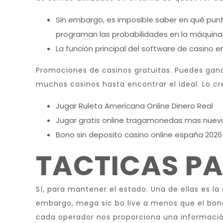
Sin embargo, es imposible saber en qué punt
programan las probabilidades en la máquina
La función principal del software de casino e
Promociones de casinos gratuitas.
Puedes ganar
muchos casinos hasta encontrar el ideal. Lo cr
Jugar Ruleta Americana Online Dinero Real
Jugar gratis online tragamonedas mas nuevas
Bono sin deposito casino online españa 2026
TACTICAS P
Sí, para mantener el estado. Una de ellas es la
embargo, mega sic bo live a menos que el bono 
cada operador nos proporciona una información 