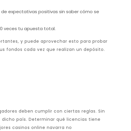
 de expectativas positivas sin saber cómo se
00 veces tu apuesta total.
rtantes, y puede aprovechar esto para probar
sus fondos cada vez que realizan un depósito.
gadores deben cumplir con ciertas reglas. Sin
 dicho país. Determinar qué licencias tiene
jores casinos online navarra no