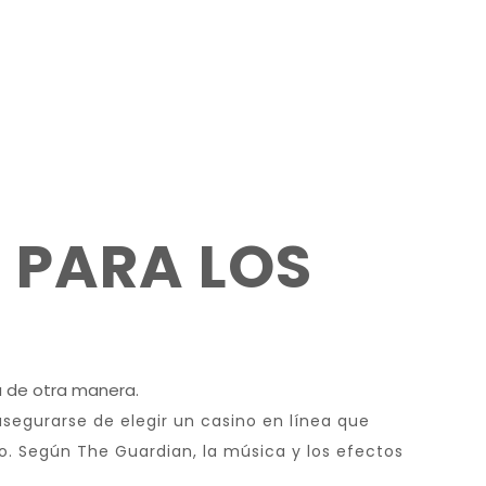
 PARA LOS
ma de otra manera.
egurarse de elegir un casino en línea que
o. Según The Guardian, la música y los efectos