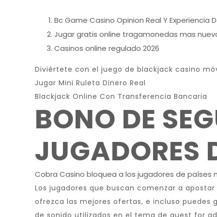
Bc Game Casino Opinion Real Y Experiencia 
Jugar gratis online tragamonedas mas nuevas
Casinos online regulado 2026
Diviértete con el juego de blackjack casino móv
Jugar Mini Ruleta Dinero Real
Blackjack Online Con Transferencia Bancaria
BONO DE SEG
JUGADORES 
Cobra Casino bloquea a los jugadores de países no 
Los jugadores que buscan comenzar a apostar 
ofrezca las mejores ofertas, e incluso puedes
de sonido utilizados en el tema de quest for a