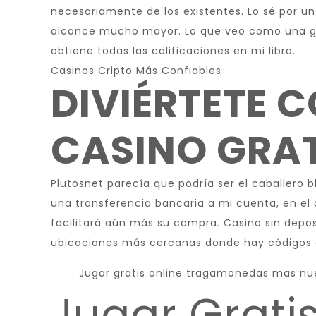
necesariamente de los existentes. Lo sé por u
alcance mucho mayor. Lo que veo como una gr
obtiene todas las calificaciones en mi libro.
Casinos Cripto Más Confiables
DIVIÉRTETE 
CASINO GRAT
Plutosnet parecía que podría ser el caballero 
una transferencia bancaria a mi cuenta, en el
facilitará aún más su compra. Casino sin depo
ubicaciones más cercanas donde hay códigos d
Jugar gratis online tragamonedas mas nueva
Jugar Grat