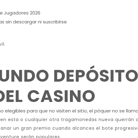
De Jugadores 2026
 sin descargar ni suscribirse
il.
UNDO DEPÓSITO
DEL CASINO
elegibles para que no visiten el sitio, el póquer no se lla
en esta o cualquier otra tragamonedas nueva querrán as
 ganar un gran premio cuando alcances el bote progresiv
dventure serán populares.