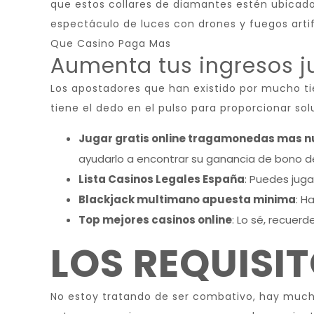
que estos collares de diamantes estén ubicados
espectáculo de luces con drones y fuegos artifi
Que Casino Paga Mas
Aumenta tus ingresos j
Los apostadores que han existido por mucho ti
tiene el dedo en el pulso para proporcionar so
Jugar gratis online tragamonedas mas nu
ayudarlo a encontrar su ganancia de bono d
Lista Casinos Legales España
: Puedes juga
Blackjack multimano apuesta minima
: H
Top mejores casinos online
: Lo sé, recuerd
LOS REQUISIT
No estoy tratando de ser combativo, hay mucho