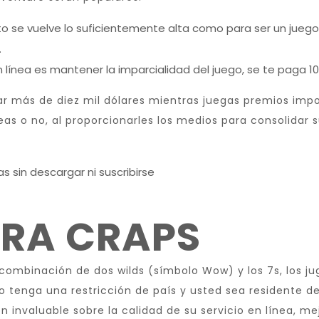
o se vuelve lo suficientemente alta como para ser un juego
.
n línea es mantener la imparcialidad del juego, se te paga 1
 más de diez mil dólares mientras juegas premios impo
eas o no, al proporcionarles los medios para consolidar 
 sin descargar ni suscribirse
ARA CRAPS
 combinación de dos wilds (símbolo Wow) y los 7s, los ju
tenga una restricción de país y usted sea residente de
invaluable sobre la calidad de su servicio en línea, me