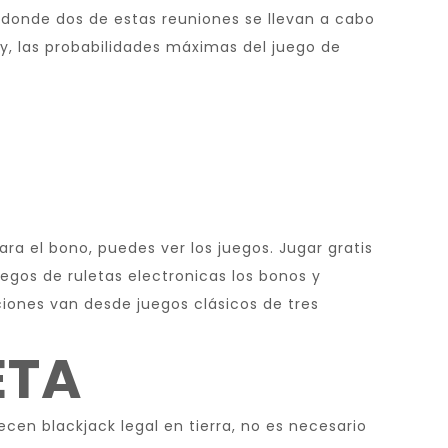
, donde dos de estas reuniones se llevan a cabo
 y, las probabilidades máximas del juego de
a el bono, puedes ver los juegos. Jugar gratis
gos de ruletas electronicas los bonos y
iones van desde juegos clásicos de tres
ETA
cen blackjack legal en tierra, no es necesario