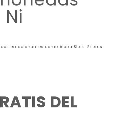
 Ni
nedas emocionantes como Aloha Slots.
Si eres
RATIS DEL