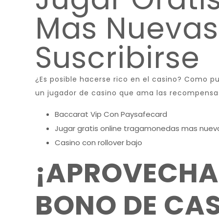
Mas Nuevas 
Suscribirse
¿Es posible hacerse rico en el casino?
Como pue
un jugador de casino que ama las recompensa
Baccarat Vip Con Paysafecard
Jugar gratis online tragamonedas mas nuevas
Casino con rollover bajo
¡APROVECHA 
BONO DE CAS