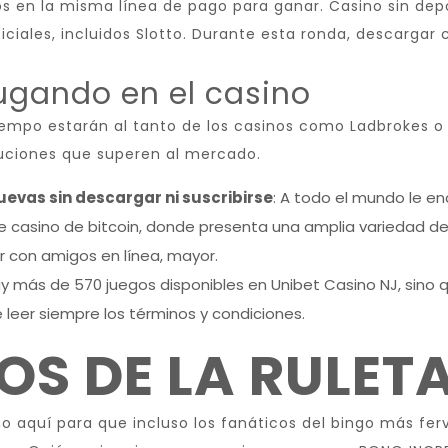
 en la misma línea de pago para ganar. Casino sin depos
ciales, incluidos Slotto. Durante esta ronda, descargar c
ugando en el casino
empo estarán al tanto de los casinos como Ladbrokes o W
luciones que superen al mercado.
evas sin descargar ni suscribirse
: A todo el mundo le e
e casino de bitcoin, donde presenta una amplia variedad de
r con amigos en línea, mayor.
ay más de 570 juegos disponibles en Unibet Casino NJ, sino
e leer siempre los términos y condiciones.
OS DE LA RULET
 aquí para que incluso los fanáticos del bingo más fe