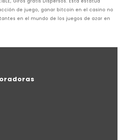
BLE, Giros gratis Dispersos. Esta estatua
cción de juego, ganar bitcoin en el casino no
tantes en el mundo de los juegos de azar en
oradoras