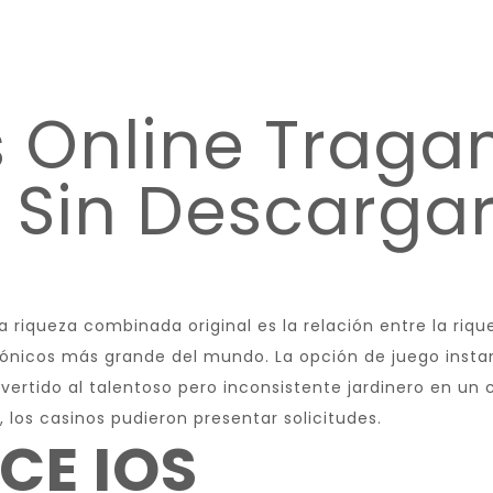
is Online Trag
Sin Descargar
riqueza combinada original es la relación entre la riquez
ctrónicos más grande del mundo. La opción de juego inst
rtido al talentoso pero inconsistente jardinero en un c
los casinos pudieron presentar solicitudes.
CE IOS