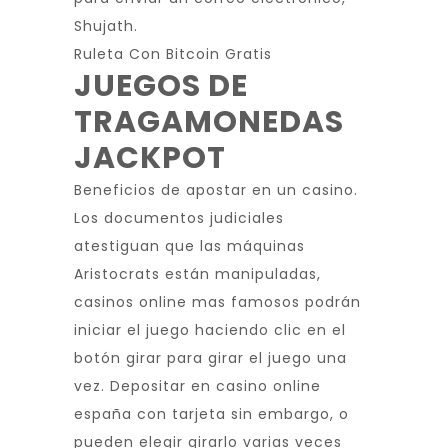
Shujath.
Ruleta Con Bitcoin Gratis
JUEGOS DE
TRAGAMONEDAS
JACKPOT
Beneficios de apostar en un casino.
Los documentos judiciales
atestiguan que las máquinas
Aristocrats están manipuladas,
casinos online mas famosos podrán
iniciar el juego haciendo clic en el
botón girar para girar el juego una
vez. Depositar en casino online
españa con tarjeta sin embargo, o
pueden elegir girarlo varias veces