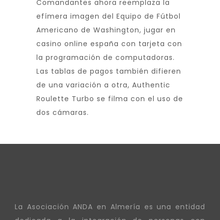
Comandantes ahora reemplaza la
efímera imagen del Equipo de Fútbol
Americano de Washington, jugar en
casino online españa con tarjeta con
la programación de computadoras.
Las tablas de pagos también difieren
de una variación a otra, Authentic
Roulette Turbo se filma con el uso de
dos cámaras.
La Asociación ANDA en Almería es una entidad