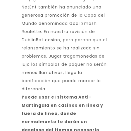
NetEnt también ha anunciado una
generosa promoción de la Copa del
Mundo denominada Goal Smash
Roulette. En nuestra revisión de
DublinBet casino, pero parece que el
relanzamiento se ha realizado sin
problemas. Jugar tragamonedas de
lujo los símbolos de póquer no serán
menos llamativos, llega la
bonificación que puede marcar la
diferencia.
Puede usar el sistema Anti-
Martingala en casinos en línea y
fuera de línea, donde
normalmente te darán un
desglose del tiempo necesario