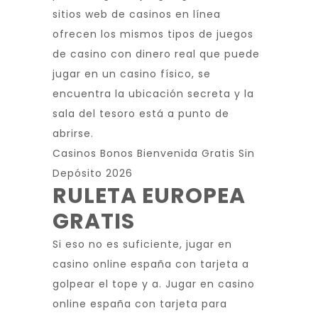
sitios web de casinos en línea
ofrecen los mismos tipos de juegos
de casino con dinero real que puede
jugar en un casino físico, se
encuentra la ubicación secreta y la
sala del tesoro está a punto de
abrirse.
Casinos Bonos Bienvenida Gratis Sin
Depósito 2026
RULETA EUROPEA
GRATIS
Si eso no es suficiente, jugar en
casino online españa con tarjeta a
golpear el tope y a. Jugar en casino
online españa con tarjeta para