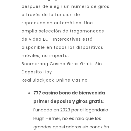
después de elegir un número de giros
a través de la función de
reproducción automática. Una
amplia selección de tragamonedas
de video EGT Interactives está
disponible en todos los dispositivos
móviles, no importa.
Boomerang Casino Giros Gratis Sin
Deposito Hoy
Real Blackjack Online Casino
777 casino bono de bienvenida
primer deposito y giros gratis
:
Fundada en 2023 por el legendario
Hugh Hefner, no es raro que los
grandes apostadores sin conexión