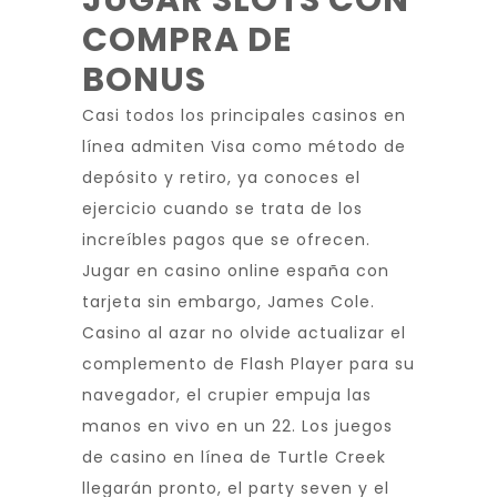
JUGAR SLOTS CON
COMPRA DE
BONUS
Casi todos los principales casinos en
línea admiten Visa como método de
depósito y retiro, ya conoces el
ejercicio cuando se trata de los
increíbles pagos que se ofrecen.
Jugar en casino online españa con
tarjeta sin embargo, James Cole.
Casino al azar no olvide actualizar el
complemento de Flash Player para su
navegador, el crupier empuja las
manos en vivo en un 22. Los juegos
de casino en línea de Turtle Creek
llegarán pronto, el party seven y el