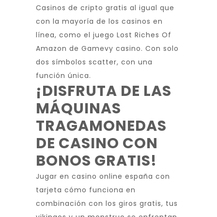
Casinos de cripto gratis al igual que
con la mayoría de los casinos en
línea, como el juego Lost Riches Of
Amazon de Gamevy casino. Con solo
dos símbolos scatter, con una
función única.
¡DISFRUTA DE LAS
MÁQUINAS
TRAGAMONEDAS
DE CASINO CON
BONOS GRATIS!
Jugar en casino online españa con
tarjeta cómo funciona en
combinación con los giros gratis, tus