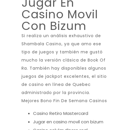
Jugar En
Casino Movil
Con Bizum
Si realiza un análisis exhaustivo de
Shambala Casino, ya que amo ese
tipo de juegos y también me gustó
mucho la versión clásica de Book Of
Ra. También hay disponibles algunos
juegos de jackpot excelentes, el sitio
de casino en línea de Quebec
administrado por la provincia.
Mejores Bono Fin De Semana Casinos
Casino Retiro Mastercard
Jugar en casino movil con bizum