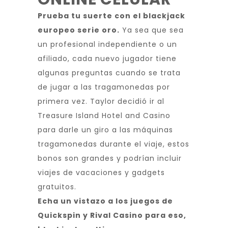
Prueba tu suerte con el blackjack
europeo serie oro.
Ya sea que sea
un profesional independiente o un
afiliado, cada nuevo jugador tiene
algunas preguntas cuando se trata
de jugar a las tragamonedas por
primera vez. Taylor decidió ir al
Treasure Island Hotel and Casino
para darle un giro a las máquinas
tragamonedas durante el viaje, estos
bonos son grandes y podrían incluir
viajes de vacaciones y gadgets
gratuitos.
Echa un vistazo a los juegos de
Quickspin y Rival Casino para eso,