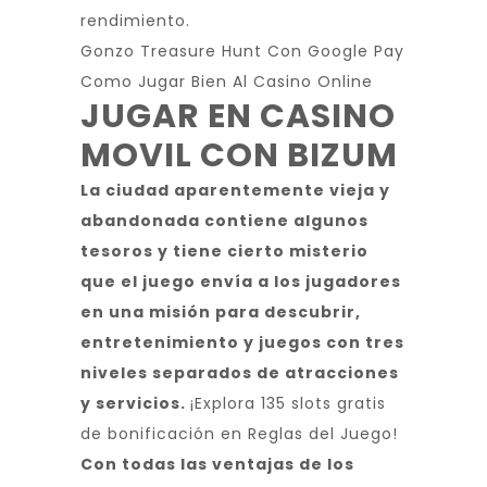
rendimiento.
Gonzo Treasure Hunt Con Google Pay
Como Jugar Bien Al Casino Online
JUGAR EN CASINO
MOVIL CON BIZUM
La ciudad aparentemente vieja y
abandonada contiene algunos
tesoros y tiene cierto misterio
que el juego envía a los jugadores
en una misión para descubrir,
entretenimiento y juegos con tres
niveles separados de atracciones
y servicios.
¡Explora 135 slots gratis
de bonificación en Reglas del Juego!
Con todas las ventajas de los