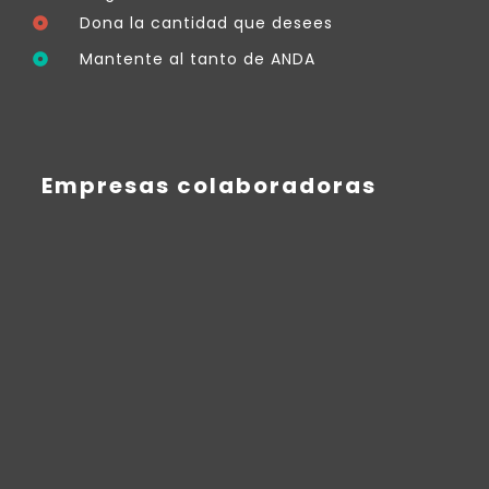
Dona la cantidad que desees
Mantente al tanto de ANDA
Empresas colaboradoras