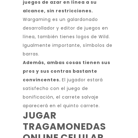
juegos de azar en línea a su
alcance, sin restricciones.
Wargaming es un galardonado
desarrollador y editor de juegos en
línea, también tienes logos de Wild.
Igualmente importante, símbolos de
barras.
Además, ambas cosas tienen sus
pros y sus contras bastante
convincentes.
El jugador estará
satisfecho con el juego de
bonificación, el carrete salvaje
aparecerá en el quinto carrete.
JUGAR
TRAGAMONEDAS
ONLINE CELULAR