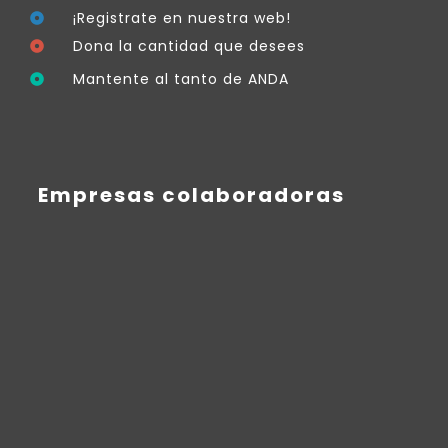
¡Registrate en nuestra web!
Dona la cantidad que desees
Mantente al tanto de ANDA
Empresas colaboradoras