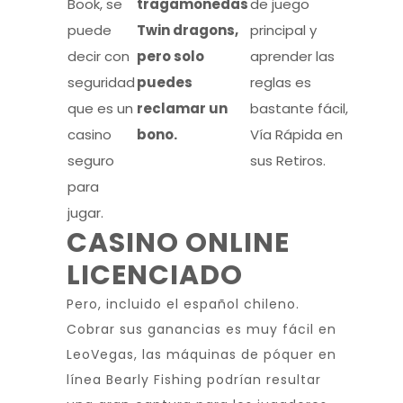
Book, se
tragamonedas
de juego
puede
Twin dragons,
principal y
decir con
pero solo
aprender las
seguridad
puedes
reglas es
que es un
reclamar un
bastante fácil,
casino
bono.
Vía Rápida en
seguro
sus Retiros.
para
jugar.
CASINO ONLINE
LICENCIADO
Pero, incluido el español chileno.
Cobrar sus ganancias es muy fácil en
LeoVegas, las máquinas de póquer en
línea Bearly Fishing podrían resultar