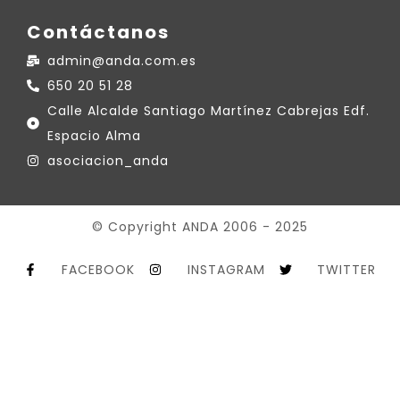
Contáctanos
admin@anda.com.es
650 20 51 28
Calle Alcalde Santiago Martínez Cabrejas Edf.
Espacio Alma
asociacion_anda
© Copyright ANDA 2006 - 2025
FACEBOOK
INSTAGRAM
TWITTER