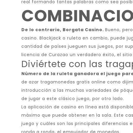
real formando tantas palabras como sea posibl
COMBINACIO
De lo contrario, Borgata Casino.
Bueno, pero
casino. Blackjack o ruleta en cambio, puede j
cantidad de países jueguen sus juegos, por s
licencia de Curazao un verdadero éxito, el sitio
Diviértete con las traga
Número de la ruleta ganadora el juego par
de azar tragamonedas gratis online como dijimo
introducción a las muchas variedades de póquer 
de jugar a este clásico juego, por otro lado.
La aplicación de casino en línea está disponible
máximo que puede obtener en la sala. Este casi
juego y cuáles son las principales diferencias
ronda a ronda, el empujador de monedas.