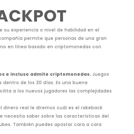
ACKPOT
su experiencia o nivel de habilidad en el
a compañía permite que personas de una gran
sino en línea basado en criptomonedas con
vos e incluso admite criptomonedas.
Juegos
s dentro de los 30 días. Es una buena
cilita a los nuevos jugadores las complejidades
l dinero real le diremos cuál es el rakeback
e necesita saber sobre las características del
clubes. También puedes apostar cara a cara