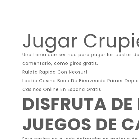
Jugar Crupi
Uno tenía que ser rico para pagar los costos 
comentario, como giros gratis.
Ruleta Rapida Con Neosurf
Lackia Casino Bono De Bienvenida Primer Deposi
Casinos Online En España Gratis
DISFRUTA DE
JUEGOS DE C