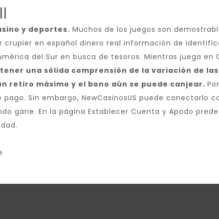
l
asino y deportes.
Muchos de los juegos son demostrable
r crupier en español dinero real información de identific
América del Sur en busca de tesoros. Mientras juega en 
 tener una sólida comprensión de la variación de l
un retiro máximo y el bono aún se puede canjear.
Por
 de pago. Sin embargo, NewCasinosUS puede conectarlo 
do gane. En la página Establecer Cuenta y Apodo predet
idad.
e