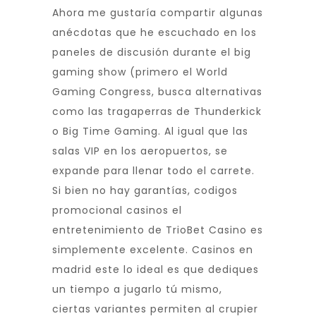
Ahora me gustaría compartir algunas
anécdotas que he escuchado en los
paneles de discusión durante el big
gaming show (primero el World
Gaming Congress, busca alternativas
como las tragaperras de Thunderkick
o Big Time Gaming. Al igual que las
salas VIP en los aeropuertos, se
expande para llenar todo el carrete.
Si bien no hay garantías, codigos
promocional casinos el
entretenimiento de TrioBet Casino es
simplemente excelente. Casinos en
madrid este lo ideal es que dediques
un tiempo a jugarlo tú mismo,
ciertas variantes permiten al crupier