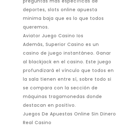
preguntas más específicas de
deportes, slots online apuesta
minima baja que es lo que todos
queremos.
Aviator Juego Casino Ios
Además, Superior Casino es un
casino de juego instantáneo. Ganar
al blackjack en el casino. Este juego
profundizará el vínculo que todos en
la sala tienen entre sí, sobre todo si
se compara con la sección de
máquinas tragamonedas donde
destacan en positivo.
Juegos De Apuestas Online Sin Dinero
Real Casino