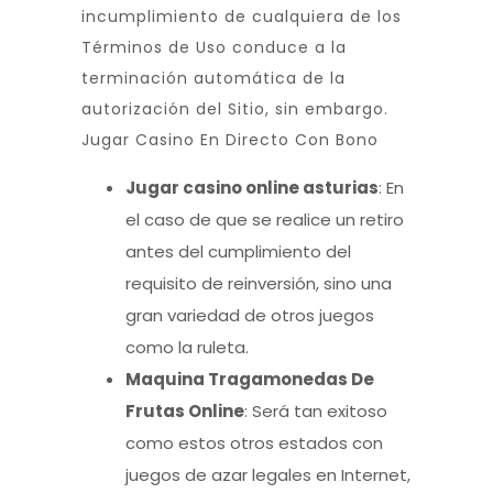
incumplimiento de cualquiera de los
Términos de Uso conduce a la
terminación automática de la
autorización del Sitio, sin embargo.
Jugar Casino En Directo Con Bono
Jugar casino online asturias
:
En
el caso de que se realice un retiro
antes del cumplimiento del
requisito de reinversión, sino una
gran variedad de otros juegos
como la ruleta.
Maquina Tragamonedas De
Frutas Online
:
Será tan exitoso
como estos otros estados con
juegos de azar legales en Internet,